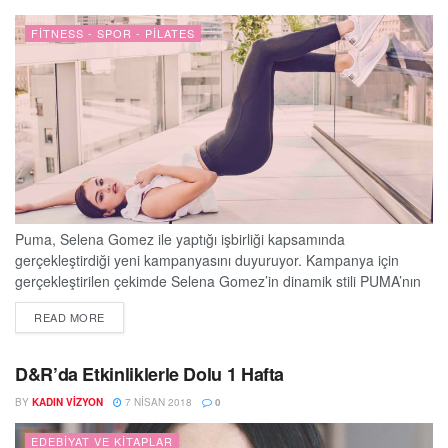
FITNESS - SPOR - PILATES
Puma, Selena Gomez ile yaptığı işbirliği kapsamında
gerçekleştirdiği yeni kampanyasını duyuruyor. Kampanya için
gerçekleştirilen çekimde Selena Gomez’in dinamik stili PUMA’nın
kadınlar için özel olarak tasarlanan PUMA IGNITE Flash
DETAILS
READ MORE
ayakkabıları ile buluşuyor. Selena Gomez bir binanın en üst
katında gerçekleşen fotoğraf çekiminde antrenman ayakkabılarını
tamamlayan kıyafetleri ile göz dolduruyor. “Kendin olmak için sen
D&R’da Etkinliklerle Dolu 1 Hafta
ol. Bu Sensin.” sloganı ile yola...
BY
KADIN VIZYON
7 NISAN 2018
0
EDEBIYAT VE KITAPLAR