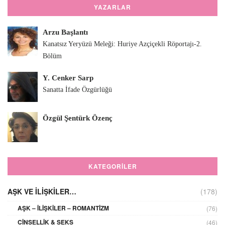
YAZARLAR
Arzu Başlantı
Kanatsız Yeryüzü Meleği: Huriye Azçiçekli Röportajı-2.
Bölüm
Y. Cenker Sarp
Sanatta İfade Özgürlüğü
Özgül Şentürk Özenç
KATEGORILER
AŞK VE İLIŞKILER…
(178)
AŞK – İLIŞKILER – ROMANTIZM
(76)
CINSELLIK & SEKS
(46)