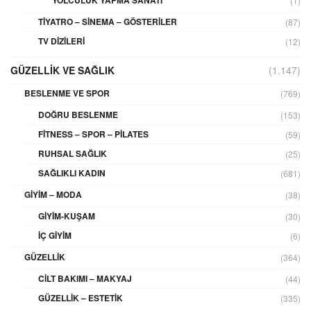
YOLCULUK YAPMA SANATI
(1)
TIYATRO – SINEMA – GÖSTERILER
(87)
TV DIZILERI
(12)
GÜZELLIK VE SAĞLIK
(1.147)
BESLENME VE SPOR
(769)
DOĞRU BESLENME
(153)
FITNESS – SPOR – PILATES
(59)
RUHSAL SAĞLIK
(25)
SAĞLIKLI KADIN
(681)
GIYIM – MODA
(38)
GIYIM-KUŞAM
(30)
İÇ GIYIM
(6)
GÜZELLIK
(364)
CILT BAKIMI – MAKYAJ
(44)
GÜZELLIK – ESTETIK
(335)