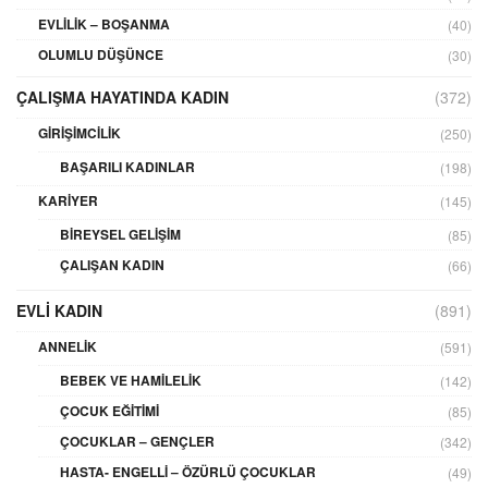
EVLILIK – BOŞANMA
(40)
OLUMLU DÜŞÜNCE
(30)
ÇALIŞMA HAYATINDA KADIN
(372)
GIRIŞIMCILIK
(250)
BAŞARILI KADINLAR
(198)
KARIYER
(145)
BIREYSEL GELIŞIM
(85)
ÇALIŞAN KADIN
(66)
EVLI KADIN
(891)
ANNELIK
(591)
BEBEK VE HAMILELIK
(142)
ÇOCUK EĞITIMI
(85)
ÇOCUKLAR – GENÇLER
(342)
HASTA- ENGELLI – ÖZÜRLÜ ÇOCUKLAR
(49)