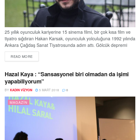
25 yıllık oyunculuk kariyerine 15 sinema filmi, bir çok kısa film ve
tiyatro sığdıran Hakan Karsak, oyunculuk yolculuğuna 1992 yılında
Ankara Çağdaş Sanat Tiyatrosunda adım attı. Gölcük depremi
sırasında gönüllü kurduğu çadır tiyatrosuyla adını herkese
DETAILS
READ MORE
duyurdu..Benim Adım Gültepe, Sultan, Vicdan gibi çok ses getiren
dizilerde yer almasının yanında, şimdilerde fırtına gibi esen Eşkıya
Dünyaya Hükümdar Olmaz dizisinin çok...
Hazal Kaya : “Sansasyonel biri olmadan da işimi
yapabiliyorum”
BY
KADIN VIZYON
5 MART 2018
0
MAGAZIN