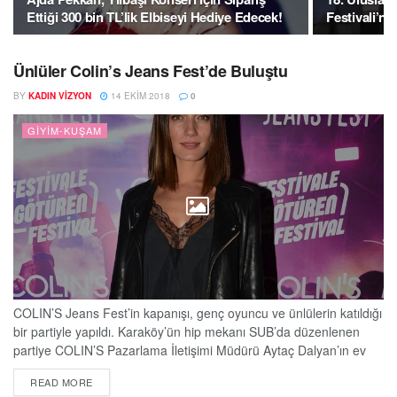
Ettiği 300 bin TL’lik Elbiseyi Hediye Edecek!
Festivali’nd
Ünlüler Colin’s Jeans Fest’de Buluştu
BY
KADIN VIZYON
14 EKIM 2018
0
GIYIM-KUŞAM
COLIN’S Jeans Fest’in kapanışı, genç oyuncu ve ünlülerin katıldığı
bir partiyle yapıldı. Karaköy’ün hip mekanı SUB’da düzenlenen
partiye COLIN’S Pazarlama İletişimi Müdürü Aytaç Dalyan’ın ev
sahipliği yaptı. Partiye başta Hande Subaşı, Arda Türkmen, Bora
DETAILS
READ MORE
Akkaş, Burak Yörük, Burak Tozkoparan, Güven Murat Akpınar,