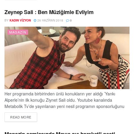
Aydan Taş, Dilara Aksüyek, Burcu Binici, Damla Çolbay, Uğur
Kurul, İlkin Tüfekçi, Zehra Yılmaz, Cemrehan Karakaş...
Zeynep Sali : Ben Müziğimle Evliyim
BY
KADIN VIZYON
26 HAZIRAN 2018
0
MAGAZIN
Her programda birbirinden ünlü konukların yer aldığı ’Yankı
Alperle’nin ilk konuğu Ziynet Sali oldu. Youtube kanalında
Metabolik Tv’de yayınlanan yeni nesil programın sponsorluğunu
ise Prof. Dr. Alper Çelik üstlendi. Programın izleyenlere de bir
DETAILS
READ MORE
sürpriz yapıldı. Seyircilerden programa yorum yapan bir kişiye
çekilişle check up hediye edildi. Güçlü sesiyle milyonların
beğenisini kazanan Ziynet Sali, kendisi hakkında merak edilenleri