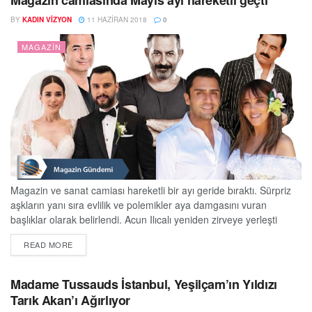
Magazin camiasında Mayıs ayı hareketli geçti
Yankı...
BY
KADIN VIZYON
11 HAZIRAN 2018
0
MAGAZIN
Magazin ve sanat camiası hareketli bir ayı geride bıraktı. Sürpriz
aşkların yanı sıra evlilik ve polemikler aya damgasını vuran
başlıklar olarak belirlendi. Acun Ilıcalı yeniden zirveye yerleşti
Geçtiğimiz ay listenin ikinci sırasında yer alan Ilıcalı, Mayıs ayı
DETAILS
READ MORE
boyunca hakkında çıkan toplam haber sayısı ile listenin ilk sırasına
yerleşti. Ilıcalı’nın ilgi ile takip edilen Survivor yarışmasıyla internet
medyasında çok...
Madame Tussauds İstanbul, Yeşilçam’ın Yıldızı
Tarık Akan’ı Ağırlıyor