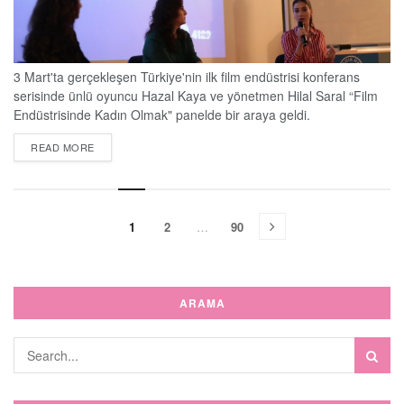
3 Mart'ta gerçekleşen Türkiye'nin ilk film endüstrisi konferans
serisinde ünlü oyuncu Hazal Kaya ve yönetmen Hilal Saral “Film
Endüstrisinde Kadın Olmak" panelde bir araya geldi.
Moderatörlüğünü, “Beyond24 İstanbul” un organizasyonunu da
DETAILS
READ MORE
üstlenen Suzan Güverte’nin yaptığı oturumda Güverte’nin “Hiç
sansasyonel biri olmadınız. Bunu nasıl başardınız?” sorusu
üzerine Hazal Kaya şöyle yanıt verdi; “Sansasyonel biri olmadan
da işimi yapabiliyorum. Bunu...
1
2
…
90
ARAMA