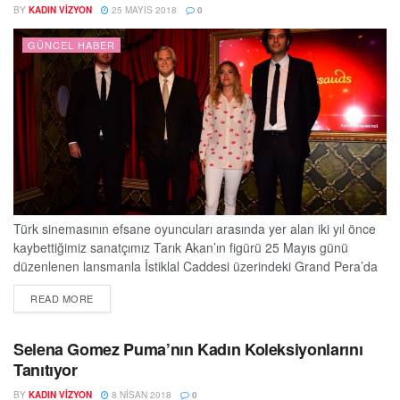
BY
KADIN VIZYON
25 MAYIS 2018
0
GÜNCEL HABER
Türk sinemasının efsane oyuncuları arasında yer alan iki yıl önce
kaybettiğimiz sanatçımız Tarık Akan’ın figürü 25 Mayıs günü
düzenlenen lansmanla İstiklal Caddesi üzerindeki Grand Pera’da
bulunan Madame Tussauds İstanbul’daki yerini aldı. Sanatçının
DETAILS
READ MORE
çocukları Barış Üregül, Özgür Üregül ve Özlem Üregül’ün
katılımıyla, yoğun ilgi içerisinde geçen etkinlik duygu dolu anlara
sahne oldu. Tarık Akan’ın hayattayken yakın dostu olan oyuncu...
Selena Gomez Puma’nın Kadın Koleksiyonlarını
Tanıtıyor
BY
KADIN VIZYON
8 NISAN 2018
0