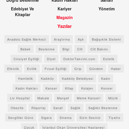
Doğru Beslenme
Kadın Hakları
Sanatı
Edebiyat Ve
Kariyer
Yönetim
Kitaplar
Magazin
Yazılar
Anadolu Sağlık Merkezi
Araştırma
Aşk
Bağışıklık Sistemi
Bebek
Beslenme
Bilgi
Cilt
Cilt Bakımı
Cinsiyet Eşitliği
Diyet
DoktorTakvimi.com
Estetik
Etkinlik
Evlilik
Fırsat Eşitliği
Grip
Gündem
Haber
Hamilelik
Kadıköy
Kadıköy Belediyesi
Kadın
Kadın Hakları
Kanser
Kitap
Kolajen
Konser
Liv Hospital
Makale
Manşet
Meme Kanseri
Müzik
Obezite
Röportaj
Sanat
Sağlık
Sağlıklı Beslenme
Sevgililer Günü
Sigara
Sinema
Sizin Sesiniz
Tiyatro
Çocuk
İstanbul Okan Üniversitesi Hastanesi