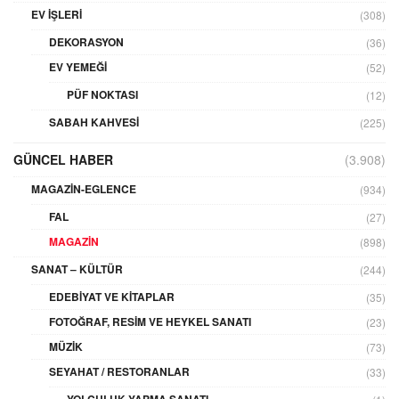
EV İŞLERI
(308)
DEKORASYON
(36)
EV YEMEĞI
(52)
PÜF NOKTASI
(12)
SABAH KAHVESI
(225)
GÜNCEL HABER
(3.908)
MAGAZIN-EGLENCE
(934)
FAL
(27)
MAGAZIN
(898)
SANAT – KÜLTÜR
(244)
EDEBIYAT VE KITAPLAR
(35)
FOTOĞRAF, RESIM VE HEYKEL SANATI
(23)
MÜZIK
(73)
SEYAHAT / RESTORANLAR
(33)