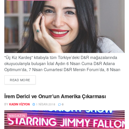
"Üç Kız Kardeş" kitabıyla tüm Türkiye’deki D&R mağazalarında
okuyucularıyla buluşan İclal Aydın 6 Nisan Cuma D&R Adana
Optimum'da, 7 Nisan Cumartesi D&R Mersin Forum’da, 8 Nisan
Pazar günü ise D&R İskenderun Park Forbes’de olacak. 8 Nisan
DETAILS
READ MORE
Pazar günü, polisiye romanların usta kalemi Ahmet Ümit D&R
Akbatı’da, çocuk sağlığı konusunda yazdığı kitaplar ile tanınan ve
sevilen Hayri Gözlükgiller ise...
İrem Derici ve Onurr’un Amerika Çıkarması
BY
KADIN VIZYON
1 NISAN 2018
0
MAGAZIN