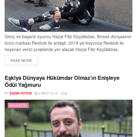
Genç ve başarılı oyuncu Hazal Filiz Küçükköse, fitness dünyasının
öncü markası Reebok ile anlaştı. 2018 yılı boyunca Reebok ile
heyecan verici projelerde yer alacak Hazal Filiz Küçükköse,
“Reebok, çocukluğumdan beri bana hem sporda hem de günlük
DETAILS
READ MORE
hayatımda eşlik ediyor. Severek kullandığım ve takip ettiğim bu
markayla çalışmak benim için mutluluk verici. Tüm spor ve moda
severlerin bizi takipte...
Eşkiya Dünyaya Hükümdar Olmaz’ın Enişteye
Ödül Yağmuru
BY
KADIN VIZYON
6 MART 2018
0
MAGAZIN