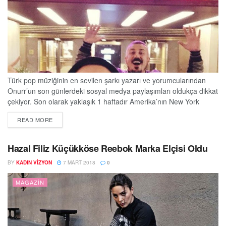
Türk pop müziğinin en sevilen şarkı yazarı ve yorumcularından
Onurr’un son günlerdeki sosyal medya paylaşımları oldukça dikkat
çekiyor. Son olarak yaklaşık 1 haftadır Amerika’nın New York
eyaletinde tatil yapan Onurr’a, pop müziğin en sevilen kadın
DETAILS
READ MORE
sanatçılarından İrem Derici de eşlik etti. İrem Derici’nin Aşk
Kışlıkları Giy şarkısında söz ve besteci olarak imzası olan Onurr ile
İrem Derici birlikte...
Hazal Filiz Küçükköse Reebok Marka Elçisi Oldu
BY
KADIN VIZYON
7 MART 2018
0
MAGAZIN