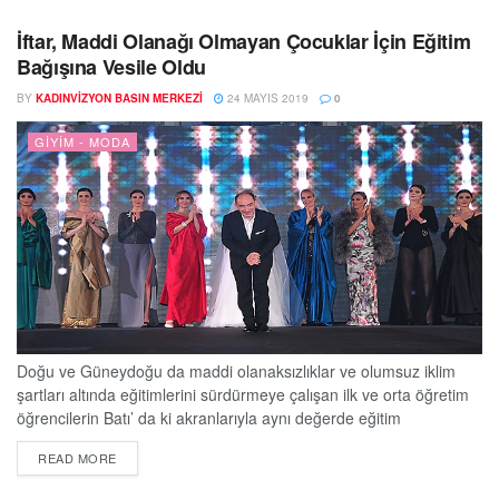
ürünler ön plana çıkıyor. Anne ve babaların çocuklarının ne
giyeceklerine karar verdikleri günler çok gerilerde kaldı....
İftar, Maddi Olanağı Olmayan Çocuklar İçin Eğitim
Bağışına Vesile Oldu
BY
KADINVIZYON BASIN MERKEZI
24 MAYIS 2019
0
GIYIM - MODA
Doğu ve Güneydoğu da maddi olanaksızlıklar ve olumsuz iklim
şartları altında eğitimlerini sürdürmeye çalışan ilk ve orta öğretim
öğrencilerin Batı’ da ki akranlarıyla aynı değerde eğitim
alabilmelerine destek olabilmek için tasarımcı Mehmet Köymen
DETAILS
READ MORE
başkanlığında kurulmuş olan 'Bir Demet Umut Derneği' Shangri-la
Bosphorus Hotel' de Yücesoy Şirketler Grubu Yönetim Kurulu