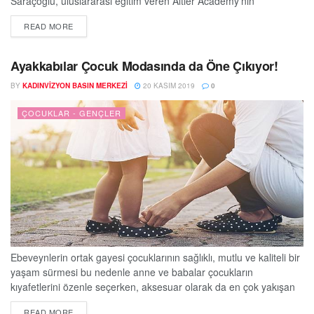
Saraçoğlu, uluslararası eğitim veren Altier Academy’nin
öğrencileriyle buluştu. Güzel modacı, kariyer hikayesini,
DETAILS
READ MORE
tecrübelerini ve gelecekte genç yetenekleri nelerin beklediğini
anlatmak üzere moda bölümü öğrencilerine seminer verdi.
Öğrencilerin yoğun ilgi ve sevgisiyle karşılaşan Gülşah Saraçoğlu,
Ayakkabılar Çocuk Modasında da Öne Çıkıyor!
18 yaşında başladığı mesleğinden bugüne başından geçen
BY
KADINVIZYON BASIN MERKEZI
20 KASIM 2019
0
hikayeleri altın değerinde öğütleriyle birlikte anlattı....
ÇOCUKLAR - GENÇLER
Ebeveynlerin ortak gayesi çocuklarının sağlıklı, mutlu ve kaliteli bir
yaşam sürmesi bu nedenle anne ve babalar çocukların
kıyafetlerini özenle seçerken, aksesuar olarak da en çok yakışan
ayakkabıları giymelerini isterler. 38.Uluslararası İstanbul Anne
DETAILS
READ MORE