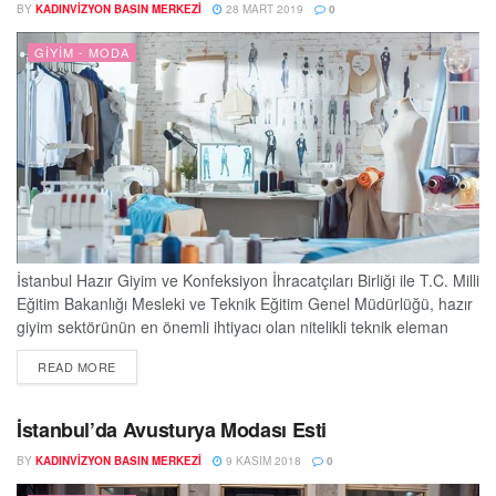
BY
KADINVIZYON BASIN MERKEZI
28 MART 2019
0
GIYIM - MODA
İstanbul Hazır Giyim ve Konfeksiyon İhracatçıları Birliği ile T.C. Milli
Eğitim Bakanlığı Mesleki ve Teknik Eğitim Genel Müdürlüğü, hazır
giyim sektörünün en önemli ihtiyacı olan nitelikli teknik eleman
konusunun önemine ve meslek liselerinin sektör için üstlendiği
DETAILS
READ MORE
önemli role dikkat çekmek amacıyla çok özel bir proje
gerçekleştiriyor. Kendi geleceklerini ve kariyer planlarını
yetenekleri ile belirleyecek olan öğrenciler için düzenlenecek...
İstanbul’da Avusturya Modası Esti
BY
KADINVIZYON BASIN MERKEZI
9 KASIM 2018
0