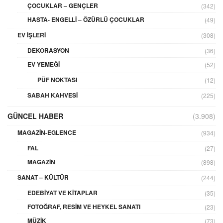
ÇOCUKLAR – GENÇLER
(342)
HASTA- ENGELLI – ÖZÜRLÜ ÇOCUKLAR
(49)
EV İŞLERI
(308)
DEKORASYON
(36)
EV YEMEĞI
(52)
PÜF NOKTASI
(12)
SABAH KAHVESI
(225)
GÜNCEL HABER
(3.908)
MAGAZIN-EGLENCE
(934)
FAL
(27)
MAGAZIN
(898)
SANAT – KÜLTÜR
(244)
EDEBIYAT VE KITAPLAR
(35)
FOTOĞRAF, RESIM VE HEYKEL SANATI
(23)
MÜZIK
(73)