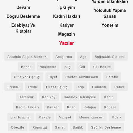
Yardim Etkinlikleri
Devam
İç Giyim
Yolculuk Yapma
Doğru Beslenme
Kadın Hakları
Sanatı
Edebiyat Ve
Kariyer
Yönetim
Kitaplar
Magazin
Yazılar
Anadolu Sağlık Merkezi
Araştırma
Aşk
Bağışıklık Sistemi
Bebek
Beslenme
Bilgi
Cilt
Cilt Bakımı
Cinsiyet Eşitliği
Diyet
DoktorTakvimi.com
Estetik
Etkinlik
Evlilik
Fırsat Eşitliği
Grip
Gündem
Haber
Hamilelik
Kadıköy
Kadıköy Belediyesi
Kadın
Kadın Hakları
Kanser
Kitap
Kolajen
Konser
Liv Hospital
Makale
Manşet
Meme Kanseri
Müzik
Obezite
Röportaj
Sanat
Sağlık
Sağlıklı Beslenme