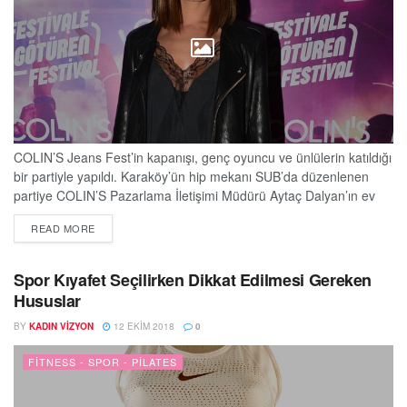
COLIN’S Jeans Fest’in kapanışı, genç oyuncu ve ünlülerin katıldığı
bir partiyle yapıldı. Karaköy’ün hip mekanı SUB’da düzenlenen
partiye COLIN’S Pazarlama İletişimi Müdürü Aytaç Dalyan’ın ev
sahipliği yaptı. Partiye başta Hande Subaşı, Arda Türkmen, Bora
DETAILS
READ MORE
Akkaş, Burak Yörük, Burak Tozkoparan, Güven Murat Akpınar,
Aydan Taş, Dilara Aksüyek, Burcu Binici, Damla Çolbay, Uğur
Kurul, İlkin Tüfekçi, Zehra Yılmaz, Cemrehan Karakaş...
Spor Kıyafet Seçilirken Dikkat Edilmesi Gereken
Hususlar
BY
KADIN VIZYON
12 EKIM 2018
0
FITNESS - SPOR - PILATES