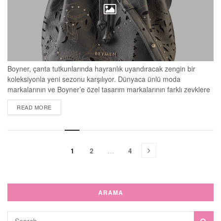
Boyner, çanta tutkunlarında hayranlık uyandıracak zengin bir
koleksiyonla yeni sezonu karşılıyor. Dünyaca ünlü moda
markalarının ve Boyner’e özel tasarım markalarının farklı zevklere
hitap eden şık modelleri, farklı kombinleri tamamlamak üzere
DETAILS
READ MORE
Boyner’de kadınları bekliyor. Modern kadının tercihi Beymen yine
göz kamaştırıyor Kaliteli seçimler yapan kadınların gözde markası
Beymen'in yeni çanta koleksiyonu, günlük kullanımlarda şık
görünümüyle göz kamaştırıyor. Detaylardaki metalik...
1
2
…
4
ARAMA