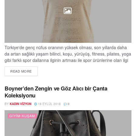
Türkiye'de genç nüfus oranının yüksek olması, son yıllarda daha
da artan sağlıklı yaşam bilinci, koşu, yürüyüş, fitness, pilates, yoga
gibi farklı spor dallarına ilginin artması ile spor ürünlerine olan ilgi
de artıyor. Vücudumuza birçok faydası bulunan spor, sağlıklı
DETAILS
READ MORE
yaşam, dayanıklılık ve motivasyon için de oldukça önem taşıyor.
Peki, spor yaparken doğru kıyafet seçiminde nelere dikkat etmek
gerekiyor? Marka...
Boyner’den Zengin ve Göz Alıcı bir Çanta
Koleksiyonu
BY
KADIN VIZYON
18 EYLÜL 2018
0
GIYIM-KUŞAM