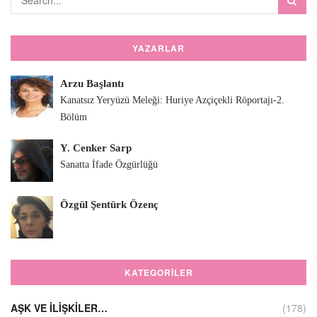
YAZARLAR
Arzu Başlantı
Kanatsız Yeryüzü Meleği: Huriye Azçiçekli Röportajı-2.
Bölüm
Y. Cenker Sarp
Sanatta İfade Özgürlüğü
Özgül Şentürk Özenç
KATEGORILER
AŞK VE İLIŞKILER…
(178)