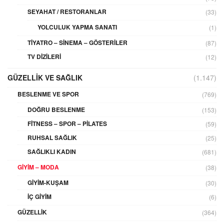
SEYAHAT / RESTORANLAR
(33)
YOLCULUK YAPMA SANATI
(1)
TIYATRO – SINEMA – GÖSTERILER
(87)
TV DIZILERI
(12)
GÜZELLIK VE SAĞLIK
(1.147)
BESLENME VE SPOR
(769)
DOĞRU BESLENME
(153)
FITNESS – SPOR – PILATES
(59)
RUHSAL SAĞLIK
(25)
SAĞLIKLI KADIN
(681)
GIYIM – MODA
(38)
GIYIM-KUŞAM
(30)
İÇ GIYIM
(6)
GÜZELLIK
(364)