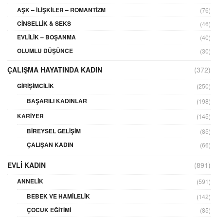
AŞK – İLIŞKILER – ROMANTIZM
(76)
CINSELLIK & SEKS
(46)
EVLILIK – BOŞANMA
(40)
OLUMLU DÜŞÜNCE
(30)
ÇALIŞMA HAYATINDA KADIN
(372)
GIRIŞIMCILIK
(250)
BAŞARILI KADINLAR
(198)
KARIYER
(145)
BIREYSEL GELIŞIM
(85)
ÇALIŞAN KADIN
(66)
EVLI KADIN
(891)
ANNELIK
(591)
BEBEK VE HAMILELIK
(142)
ÇOCUK EĞITIMI
(85)