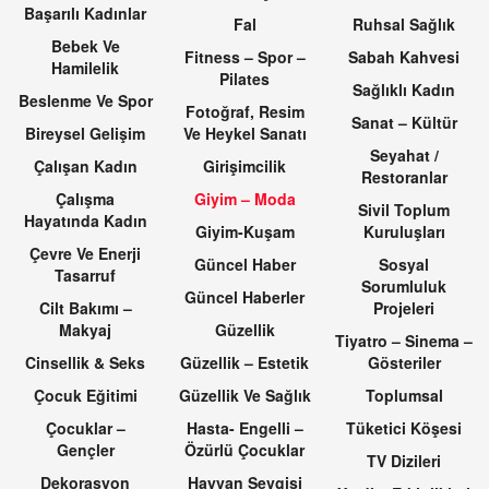
Başarılı Kadınlar
Fal
Ruhsal Sağlık
Bebek Ve
Fitness – Spor –
Sabah Kahvesi
Hamilelik
Pilates
Sağlıklı Kadın
Beslenme Ve Spor
Fotoğraf, Resim
Sanat – Kültür
Bireysel Gelişim
Ve Heykel Sanatı
Seyahat /
Çalışan Kadın
Girişimcilik
Restoranlar
Çalışma
Giyim – Moda
Sivil Toplum
Hayatında Kadın
Giyim-Kuşam
Kuruluşları
Çevre Ve Enerji
Güncel Haber
Sosyal
Tasarruf
Sorumluluk
Güncel Haberler
Cilt Bakımı –
Projeleri
Makyaj
Güzellik
Tiyatro – Sinema –
Cinsellik & Seks
Güzellik – Estetik
Gösteriler
Çocuk Eğitimi
Güzellik Ve Sağlık
Toplumsal
Çocuklar –
Hasta- Engelli –
Tüketici Köşesi
Gençler
Özürlü Çocuklar
TV Dizileri
Dekorasyon
Hayvan Sevgisi