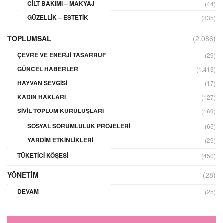
CILT BAKIMI – MAKYAJ
(44)
GÜZELLIK – ESTETIK
(335)
TOPLUMSAL
(2.086)
ÇEVRE VE ENERJI TASARRUF
(29)
GÜNCEL HABERLER
(1.413)
HAYVAN SEVGISI
(17)
KADIN HAKLARI
(127)
SIVIL TOPLUM KURULUŞLARI
(169)
SOSYAL SORUMLULUK PROJELERI
(65)
YARDIM ETKINLIKLERI
(29)
TÜKETICI KÖŞESI
(450)
YÖNETIM
(28)
DEVAM
(25)