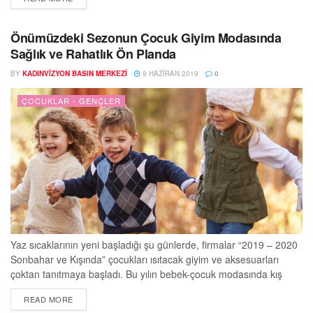
Bebek Çocuk Ürünleri Fuarı blog yazısında ‘’çocuklarda trend
ayakkabı seçimleri neler’’ konusunu sizler için derledi. Eski moda
söylemler geçmişte kaldı Daha önceki yıllarda kız çocuklarına
Önümüzdeki Sezonun Çocuk Giyim Modasında
daha...
Sağlık ve Rahatlık Ön Planda
BY
KADINVIZYON BASIN MERKEZI
9 HAZIRAN 2019
0
ÇOCUKLAR - GENÇLER
Yaz sıcaklarının yeni başladığı şu günlerde, firmalar “2019 – 2020
Sonbahar ve Kışında” çocukları ısıtacak giyim ve aksesuarları
çoktan tanıtmaya başladı. Bu yılın bebek-çocuk modasında kış
mevsiminde bile cıvıl cıvıl renkler var ve çocukların hareketli
DETAILS
READ MORE
yapısına uygun kesimler ile sağlıklı malzemelerden üretilmiş