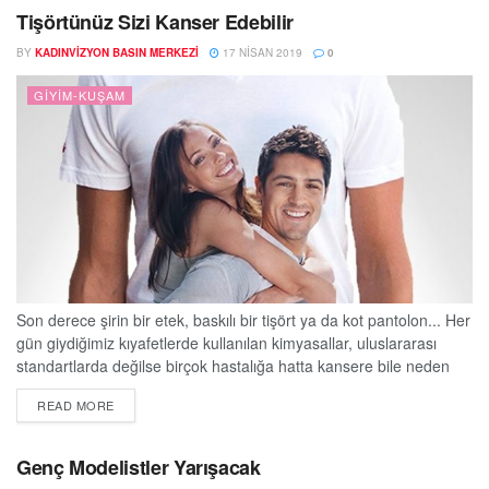
Başkanı Yusuf Yücesoy ve Türkan Özdemir sponsorluğunda iftar
Tişörtünüz Sizi Kanser Edebilir
daveti...
BY
KADINVIZYON BASIN MERKEZI
17 NISAN 2019
0
GIYIM-KUŞAM
Son derece şirin bir etek, baskılı bir tişört ya da kot pantolon... Her
gün giydiğimiz kıyafetlerde kullanılan kimyasallar, uluslararası
standartlarda değilse birçok hastalığa hatta kansere bile neden
olabilir. BMS Kimya Genel Müdürü Metin Özer,giysilerimizdeki
DETAILS
READ MORE
tartışmalı kimyasallara neden dikkat etmemiz gerektiği konusunda
şu bilgileri verdi: “Giysilerdeki toksinlerin doğrudan sağlık sorunları
ile ilişkisini gösteren kesin delil bulmak zor olsa da...
Genç Modelistler Yarışacak