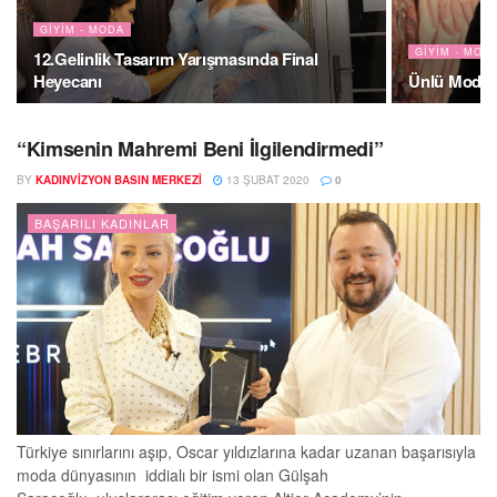
GIYIM - MODA
GIYIM - MOD
12.Gelinlik Tasarım Yarışmasında Final
Heyecanı
Ünlü Modacı
“Kimsenin Mahremi Beni İlgilendirmedi”
BY
KADINVIZYON BASIN MERKEZI
13 ŞUBAT 2020
0
BAŞARILI KADINLAR
Türkiye sınırlarını aşıp, Oscar yıldızlarına kadar uzanan başarısıyla
moda dünyasının iddialı bir ismi olan Gülşah