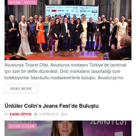
GIYIM - MODA
Avusturya Ticaret Ofisi, Avusturya modasını Türkiye’de tanıtmak
için özel bir defile düzenledi. Ünlü markaların tasarladığı özel
koleksiyonlar İstanbullu modaseverlerle buluştu. Avusturya’nın
önde gelen markaları Ella, In or Near, KTM, Lenzing, Libra,
DETAILS
READ MORE
Manuel Essl, Maurizio Giambra, Miju, Mike Galeli, Mitzii, Sportalm
ve Wolford’un özgün, dikkat çeken modelleri büyük beğeni topladı.
Yeniköy’deki Avusturya Başkonsolosluğunun ihtişamlı salonunda
Ünlüler Colin’s Jeans Fest’de Buluştu
gerçekleşen defilede top modeller...
BY
KADIN VIZYON
14 EKIM 2018
0
GIYIM-KUŞAM