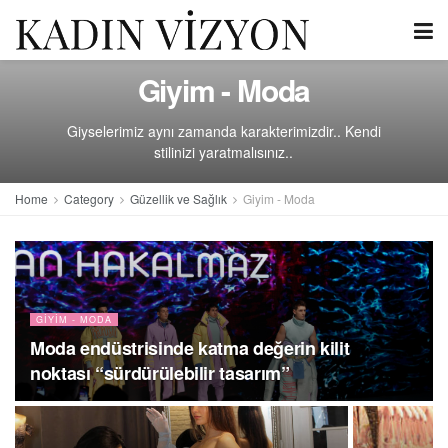
Giyim - Moda
Giyselerimiz aynı zamanda karakterimizdir.. Kendi
stilinizi yaratmalısınız..
Home
Category
Güzellik ve Sağlık
Giyim - Moda
GIYIM - MODA
Moda endüstrisinde katma değerin kilit
noktası “sürdürülebilir tasarım”