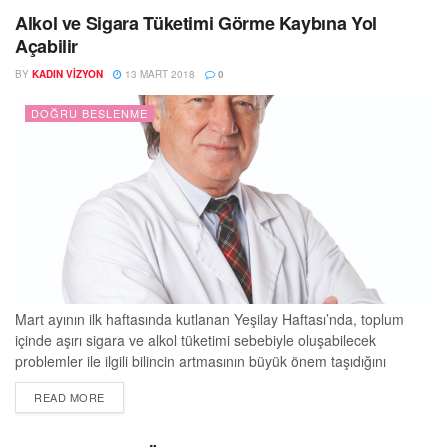
gerekiyor. Bahar nezlesi, havaların ısınmasıyla birlikte ortaya
Alkol ve Sigara Tüketimi Görme Kaybına Yol
çıkan...
Açabilir
BY
KADIN VIZYON
13 MART 2018
0
DOĞRU BESLENME
Mart ayının ilk haftasında kutlanan Yeşilay Haftası’nda, toplum
içinde aşırı sigara ve alkol tüketimi sebebiyle oluşabilecek
problemler ile ilgili bilincin artmasının büyük önem taşıdığını
belirten Dünyagöz Etiler’den Op.Dr. İrfan Kayurtar, “Sigaranın kalp
DETAILS
READ MORE
ve akciğerler, alkolün ise bağışıklık sistemi ile karaciğerler
üzerinde oluşturduğu olumsuz etkiler, kamu tarafından biliniyor.
Ancak bu maddelerin aşırı tüketimi sebebiyle, katarakt, glokom,