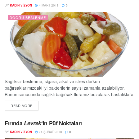
BY
KADIN VIZYON
4 MART 2018
0
DOĞRU BESLENME
Sağlıksız beslenme, sigara, alkol ve stres derken
bağırsaklarımızdaki iyi bakterilerin sayısı zamanla azalabiliyor.
Bunun sonucunda sağlıklı bağırsak floramız bozularak hastalıklara
davetiye çıkarıyor. Acıbadem Maslak Hastanesi Beslenme ve Diyet
DETAILS
READ MORE
Uzmanı Özge Öçal, “Besinlerin sindiriminin son bulduğu nokta
bağırsaklarımızdır. Sindirim sonucunda bağırsaklardan toksik
öğelerin atılımı gerçekleştirilir. Ancak bağırsak florasının
Fırında
Levrek
‘in Püf Noktaları
bozulmasıyla beraber bağırsakta bulunan bariyerimiz bozulur ve
BY
KADIN VIZYON
24 ŞUBAT 2018
0
bağırsaklardaki toksik maddeler geri emilmeye başlar....