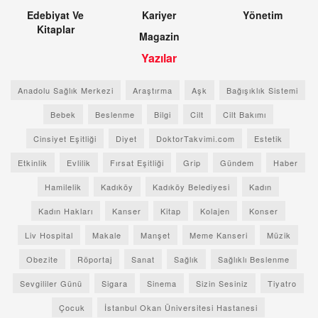
Edebiyat Ve
Kariyer
Yönetim
Kitaplar
Magazin
Yazılar
Anadolu Sağlık Merkezi
Araştırma
Aşk
Bağışıklık Sistemi
Bebek
Beslenme
Bilgi
Cilt
Cilt Bakımı
Cinsiyet Eşitliği
Diyet
DoktorTakvimi.com
Estetik
Etkinlik
Evlilik
Fırsat Eşitliği
Grip
Gündem
Haber
Hamilelik
Kadıköy
Kadıköy Belediyesi
Kadın
Kadın Hakları
Kanser
Kitap
Kolajen
Konser
Liv Hospital
Makale
Manşet
Meme Kanseri
Müzik
Obezite
Röportaj
Sanat
Sağlık
Sağlıklı Beslenme
Sevgililer Günü
Sigara
Sinema
Sizin Sesiniz
Tiyatro
Çocuk
İstanbul Okan Üniversitesi Hastanesi