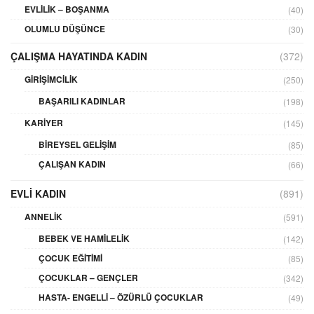
EVLILIK – BOŞANMA
(40)
OLUMLU DÜŞÜNCE
(30)
ÇALIŞMA HAYATINDA KADIN
(372)
GIRIŞIMCILIK
(250)
BAŞARILI KADINLAR
(198)
KARIYER
(145)
BIREYSEL GELIŞIM
(85)
ÇALIŞAN KADIN
(66)
EVLI KADIN
(891)
ANNELIK
(591)
BEBEK VE HAMILELIK
(142)
ÇOCUK EĞITIMI
(85)
ÇOCUKLAR – GENÇLER
(342)
HASTA- ENGELLI – ÖZÜRLÜ ÇOCUKLAR
(49)