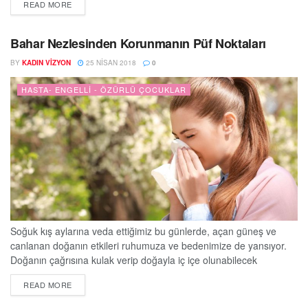
DETAILS
READ MORE
bırakarak Ege’den başlayan seyahatnamede; Doğu Anadolu,
Güneydoğu Anadolu, Akdeniz, İç Anadolu, Marmara ve Karadeniz
bölgelerinden yöresel tariflere yeni kitapta yer verdi. ‘Ömür Akkor
Bahar Nezlesinden Korunmanın Püf Noktaları
ile Komili Lezzet...
BY
KADIN VIZYON
25 NISAN 2018
0
HASTA- ENGELLI - ÖZÜRLÜ ÇOCUKLAR
Soğuk kış aylarına veda ettiğimiz bu günlerde, açan güneş ve
canlanan doğanın etkileri ruhumuza ve bedenimize de yansıyor.
Doğanın çağrısına kulak verip doğayla iç içe olunabilecek
ortamlarda bulunanlar ise baharın tadını çıkarayım derken bahar
DETAILS
READ MORE
nezlesi tehlikesini göz ardı ediyor. Özellikle alerjik bünyeye sahip
olanların bahar nezlesinden korunmak için önlemler alması