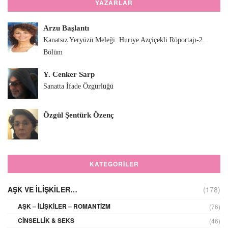
YAZARLAR
Arzu Başlantı
Kanatsız Yeryüzü Meleği: Huriye Azçiçekli Röportajı-2.
Bölüm
Y. Cenker Sarp
Sanatta İfade Özgürlüğü
Özgül Şentürk Özenç
KATEGORILER
AŞK VE İLIŞKILER…
(178)
AŞK – İLIŞKILER – ROMANTIZM
(76)
CINSELLIK & SEKS
(46)