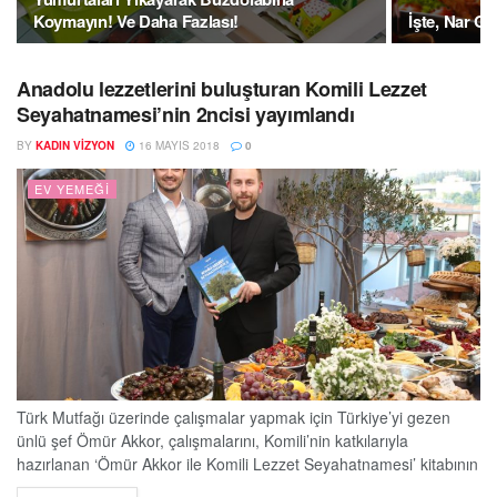
Koymayın! Ve Daha Fazlası!
İşte, Nar Gi
Anadolu lezzetlerini buluşturan Komili Lezzet
Seyahatnamesi’nin 2ncisi yayımlandı
BY
KADIN VIZYON
16 MAYIS 2018
0
EV YEMEĞI
Türk Mutfağı üzerinde çalışmalar yapmak için Türkiye’yi gezen
ünlü şef Ömür Akkor, çalışmalarını, Komili’nin katkılarıyla
hazırlanan ‘Ömür Akkor ile Komili Lezzet Seyahatnamesi’ kitabının
ikincisinde derledi. Ömür Akkor, 300 bin kilometre yolu geride