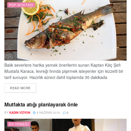
PÜF NOKTASI
Balık severlere harika yemek önerilerini sunan Kaptan Kılıç Şefi
Mustafa Karaca, levreği fırında pişirmek isteyenler için lezzetli bir
tarif sunuyor. Hazırlık süreci dahil toplamda 30 dakikada
hazırlanan fırında bütün levrek, sofralarda hızlı ve lezzetli tatlar
DETAILS
READ MORE
arayanların tercihi oluyor. Levrek Malzemeleri Lezzetin püf
noktası: taze kekikte Tarifi püf noktalarıyla anlatan Kaptan Kılıç
Şefi Mustafa Karaca, “İyi temizlenmiş bütün levreğin...
Mutfakta atığı planlayarak önle
BY
KADIN VIZYON
9 HAZIRAN 2018
0
EV YEMEĞI