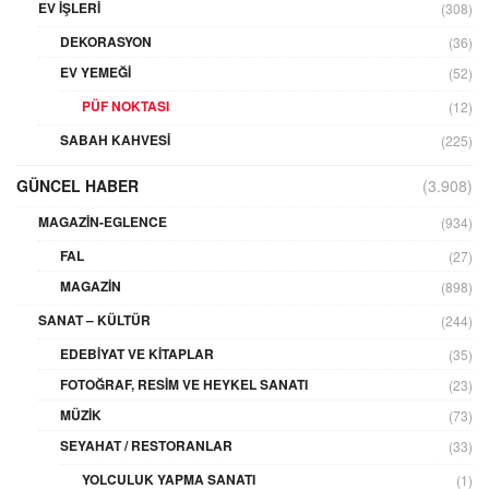
EV İŞLERI
(308)
DEKORASYON
(36)
EV YEMEĞI
(52)
PÜF NOKTASI
(12)
SABAH KAHVESI
(225)
GÜNCEL HABER
(3.908)
MAGAZIN-EGLENCE
(934)
FAL
(27)
MAGAZIN
(898)
SANAT – KÜLTÜR
(244)
EDEBIYAT VE KITAPLAR
(35)
FOTOĞRAF, RESIM VE HEYKEL SANATI
(23)
MÜZIK
(73)
SEYAHAT / RESTORANLAR
(33)
YOLCULUK YAPMA SANATI
(1)