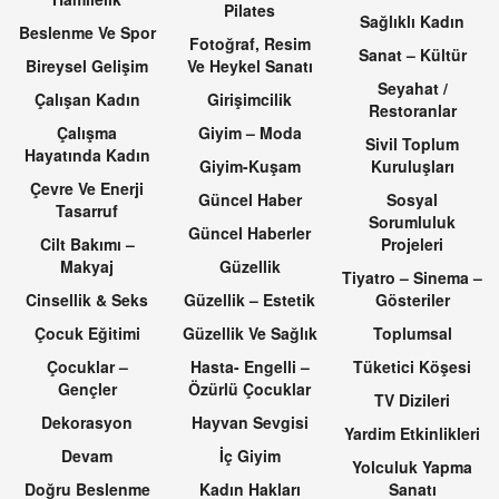
Pilates
Sağlıklı Kadın
Beslenme Ve Spor
Fotoğraf, Resim
Sanat – Kültür
Bireysel Gelişim
Ve Heykel Sanatı
Seyahat /
Çalışan Kadın
Girişimcilik
Restoranlar
Çalışma
Giyim – Moda
Sivil Toplum
Hayatında Kadın
Giyim-Kuşam
Kuruluşları
Çevre Ve Enerji
Güncel Haber
Sosyal
Tasarruf
Sorumluluk
Güncel Haberler
Cilt Bakımı –
Projeleri
Makyaj
Güzellik
Tiyatro – Sinema –
Cinsellik & Seks
Güzellik – Estetik
Gösteriler
Çocuk Eğitimi
Güzellik Ve Sağlık
Toplumsal
Çocuklar –
Hasta- Engelli –
Tüketici Köşesi
Gençler
Özürlü Çocuklar
TV Dizileri
Dekorasyon
Hayvan Sevgisi
Yardim Etkinlikleri
Devam
İç Giyim
Yolculuk Yapma
Doğru Beslenme
Kadın Hakları
Sanatı