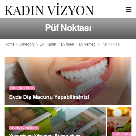
Püf Noktası
Home
Category
Evli Kadın
Ev İşleri
Ev Yemeği
Püf Noktası
PÜF NOKTASI
Evde Diş Macunu Yapabilirsiniz!
GÜNCEL HABER
PÜF NOKTASI
Yumurtaları Yıkayarak Buzdolabına