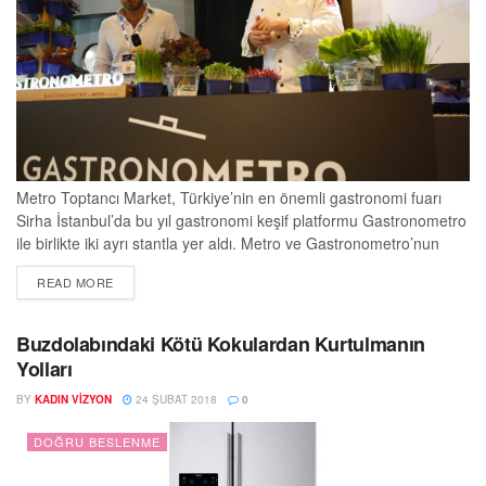
Metro Toptancı Market, Türkiye’nin en önemli gastronomi fuarı
Sirha İstanbul’da bu yıl gastronomi keşif platformu Gastronometro
ile birlikte iki ayrı stantla yer aldı. Metro ve Gastronometro’nun
lezzet şovları dikkatleri üzerinde toplarken, farklı tadım aktiviteleri
DETAILS
READ MORE
ve gastronomi dünyasının en son trendleri de yine bu stantlardan
izleyicilerle paylaşıldı. Dünyanın bir numaralı mikro filiz üreticisi
Koppert Crest’in dünyaca ünlü İngiliz şefi...
Buzdolabındaki Kötü Kokulardan Kurtulmanın
Yolları
BY
KADIN VIZYON
24 ŞUBAT 2018
0
DOĞRU BESLENME