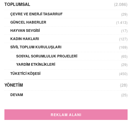
TOPLUMSAL
(2.086)
ÇEVRE VE ENERJI TASARRUF
(29)
GÜNCEL HABERLER
(1.413)
HAYVAN SEVGISI
(17)
KADIN HAKLARI
(127)
SIVIL TOPLUM KURULUŞLARI
(169)
SOSYAL SORUMLULUK PROJELERI
(65)
YARDIM ETKINLIKLERI
(29)
TÜKETICI KÖŞESI
(450)
YÖNETIM
(28)
DEVAM
(25)
REKLAM ALANI