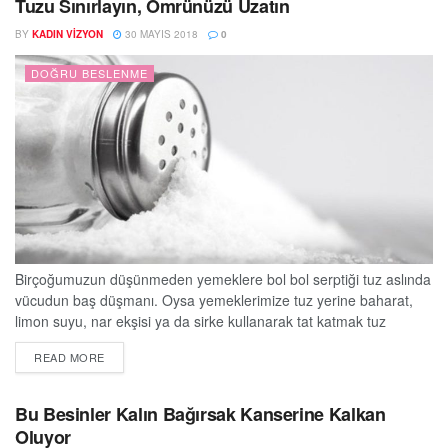
Tuzu Sınırlayın, Ömrünüzü Uzatın
diyabetik retinopati gibi...
BY
KADIN VIZYON
30 MAYIS 2018
0
DOĞRU BESLENME
Birçoğumuzun düşünmeden yemeklere bol bol serptiği tuz aslında
vücudun baş düşmanı. Oysa yemeklerimize tuz yerine baharat,
limon suyu, nar ekşisi ya da sirke kullanarak tat katmak tuz
tüketimini azaltmayı sağlıyor. Yapılan araştırmalar günlük tuz
DETAILS
READ MORE
tüketiminin günde 5 grama indirilmesi ile her yıl dünyada kalp krizi
ve inmeye bağlı 2.5 milyon ölümün önlenebileceğine dikkat
çekiyor. Liv Hospital Nefroloji Uzmanı...
Bu Besinler Kalın Bağırsak Kanserine Kalkan
Oluyor