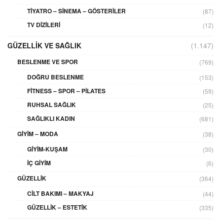
TIYATRO – SINEMA – GÖSTERILER
(87)
TV DIZILERI
(12)
GÜZELLIK VE SAĞLIK
(1.147)
BESLENME VE SPOR
(769)
DOĞRU BESLENME
(153)
FITNESS – SPOR – PILATES
(59)
RUHSAL SAĞLIK
(25)
SAĞLIKLI KADIN
(681)
GIYIM – MODA
(38)
GIYIM-KUŞAM
(30)
İÇ GIYIM
(6)
GÜZELLIK
(364)
CILT BAKIMI – MAKYAJ
(44)
GÜZELLIK – ESTETIK
(335)