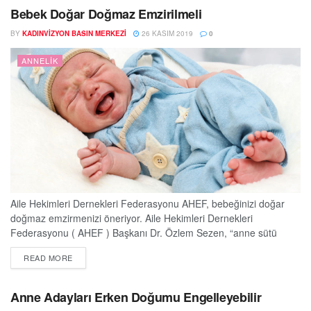
bulundu. Bulunduğunuz ortamın havasını temiz tutun:...
Bebek Doğar Doğmaz Emzirilmeli
BY
KADINVIZYON BASIN MERKEZI
26 KASIM 2019
0
ANNELIK
Aile Hekimleri Dernekleri Federasyonu AHEF, bebeğinizi doğar
doğmaz emzirmenizi öneriyor. Aile Hekimleri Dernekleri
Federasyonu ( AHEF ) Başkanı Dr. Özlem Sezen, “anne sütü
bebek için eşsiz ve çok kıymetli bir besindir” diyor. Bebeğin hayata
DETAILS
READ MORE
tutunması için en önemli besin olmanın yanı sıra bir aşı gibi
koruyucu faktörler içeren anne sütünün eş değeri yoktur. Dr.
Sezen, hassas bir dönem...
Anne Adayları Erken Doğumu Engelleyebilir