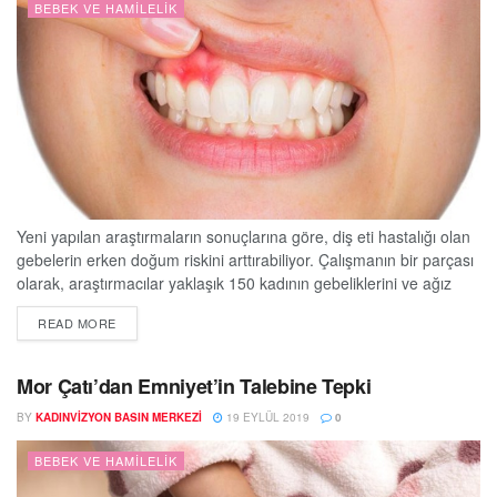
BEBEK VE HAMILELIK
Yeni yapılan araştırmaların sonuçlarına göre, diş eti hastalığı olan
gebelerin erken doğum riskini arttırabiliyor. Çalışmanın bir parçası
olarak, araştırmacılar yaklaşık 150 kadının gebeliklerini ve ağız
sağlığını inceledi. Ağız Sağlığı Vakfı Genel Müdürü Dr. Nigel Carter
DETAILS
READ MORE
OBE, araştırmanın ağız sağlığının genel refah üzerindeki etkisini
vurguladı. Diş hekimi Pertev Kökdemir de bu konuda şöyle diyor:
“Ağzımızın sağlığı, genel sağlığımızın birçok...
Mor Çatı’dan Emniyet’in Talebine Tepki
BY
KADINVIZYON BASIN MERKEZI
19 EYLÜL 2019
0
BEBEK VE HAMILELIK