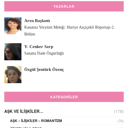
YAZARLAR
Arzu Başlantı
Kanatsız Yeryüzü Meleği: Huriye Azçiçekli Röportajı-2.
Bölüm
Y. Cenker Sarp
Sanatta İfade Özgürlüğü
Özgül Şentürk Özenç
KATEGORILER
AŞK VE İLIŞKILER…
(178)
AŞK – İLIŞKILER – ROMANTIZM
(76)