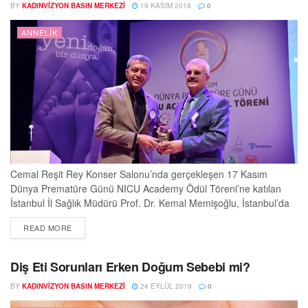
BY
KADINVIZYON BASIN MERKEZI
19 KASIM 2019
0
ANNELIK
Cemal Reşit Rey Konser Salonu’nda gerçekleşen 17 Kasım
Dünya Prematüre Günü NICU Academy Ödül Töreni’ne katılan
İstanbul İl Sağlık Müdürü Prof. Dr. Kemal Memişoğlu, İstanbul’da
2018’de gerçekleşen 246 bin doğumun yüzde 13’ünün erken
DETAILS
READ MORE
doğum olarak gerçekleştiğini ifade etti. Bu durumun engellenebilir
olduğunu belirten Prof. Dr. Kemal Memişoğlu, annelerin
alışkanlıklarının bu süreçte belirleyici olduğunun altını çizdi.
Diş Eti Sorunları Erken Doğum Sebebi mi?
Prematüre bebeklere dikkat...
BY
KADINVIZYON BASIN MERKEZI
24 EYLÜL 2019
0