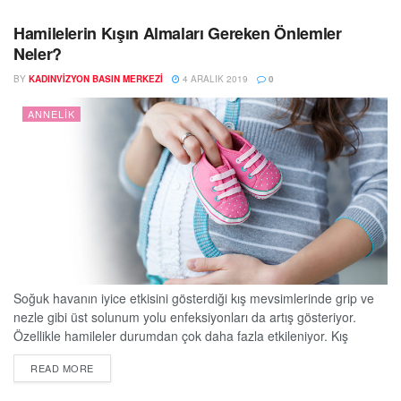
Vodafone çalışanları ayrıca, işe döndükleri tarihten sonraki ilk 6
ayda haftada 4 gün...
Hamilelerin Kışın Almaları Gereken Önlemler
Neler?
BY
KADINVIZYON BASIN MERKEZI
4 ARALIK 2019
0
ANNELIK
Soğuk havanın iyice etkisini gösterdiği kış mevsimlerinde grip ve
nezle gibi üst solunum yolu enfeksiyonları da artış gösteriyor.
Özellikle hamileler durumdan çok daha fazla etkileniyor. Kış
aylarında nezle veya grip olan hamileler ne yapmalı? Kış
DETAILS
READ MORE
hastalıklarından nasıl korunmalı? Liv Hospital Kadın Hastalıkları ve
Doğum Uzmanı Op. Dr. Sibel Malkoç kış hamilelerine önerilerde