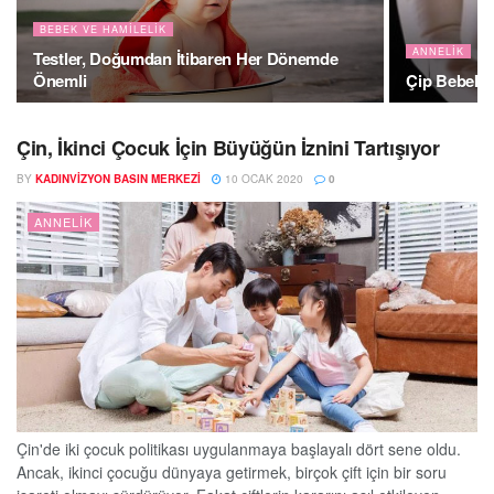
BEBEK VE HAMILELIK
ANNELIK
Testler, Doğumdan İtibaren Her Dönemde
Önemli
Çip Bebek, 
Çin, İkinci Çocuk İçin Büyüğün İznini Tartışıyor
BY
KADINVIZYON BASIN MERKEZI
10 OCAK 2020
0
ANNELIK
Çin'de iki çocuk politikası uygulanmaya başlayalı dört sene oldu.
Ancak, ikinci çocuğu dünyaya getirmek, birçok çift için bir soru