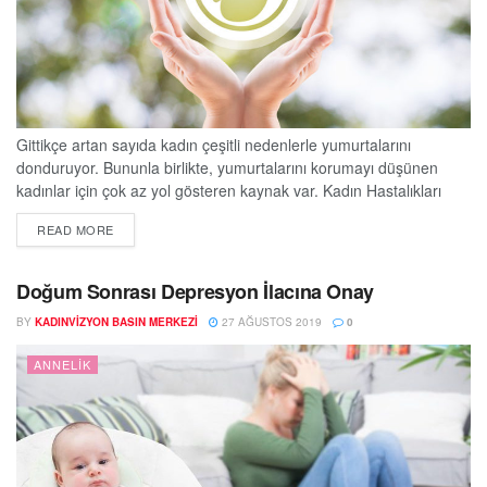
Gittikçe artan sayıda kadın çeşitli nedenlerle yumurtalarını
donduruyor. Bununla birlikte, yumurtalarını korumayı düşünen
kadınlar için çok az yol gösteren kaynak var. Kadın Hastalıkları
Doğum ve Tüp bebek Uzmanı Op. Dr. Betül Görgen, kadınların
DETAILS
READ MORE
yumurtalarını dondurmadan önce göz önünde bulundurmaları
gereken önemli konular hakkında şu bilgileri verdi: 36 yaşından
önce dondurun Daha önce dondurulmuş yumurtalardan en
Doğum Sonrası Depresyon İlacına Onay
yüksek canlı doğum...
BY
KADINVIZYON BASIN MERKEZI
27 AĞUSTOS 2019
0
ANNELIK