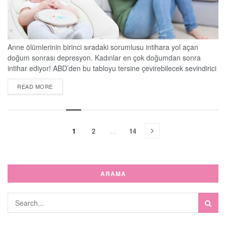
Anne ölümlerinin birinci sıradaki sorumlusu intihara yol açan
doğum sonrası depresyon. Kadınlar en çok doğumdan sonra
intihar ediyor! ABD’den bu tabloyu tersine çevirebilecek sevindirici
bir haber geldi. Doğum sonrası depresyon tedavisinde
DETAILS
READ MORE
kullanılacak ilaç, Amerikan Gıda ve İlaç Dairesi (FDA) tarafından
onaylandı. Kadın Hastalıkları Doğum ve Tüp Bebek Uzmanı Op.
Dr. Betül Görgen, doğum sonrası depresyon ve tedavisinde
kullanılacak...
1
2
…
14
ARAMA