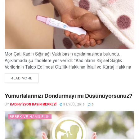
Mor Çatı Kadın Sığınağı Vakfı basın açıklamasında bulundu.
Açıklamada şu ifadelere yer verildi: “Kadınların Kişisel Sağlık
Verilerinin Talep Edilmesi Gizlilik Hakkının İhlali ve Kürtaj Hakkına
Karşı Yeni Bir Tehdittir 10 Eylül 2019 günü İstanbul Emniyet
DETAILS
READ MORE
Müdürlüğü’nün, ‘gizli’ ibaresiyle İl Sağlık Müdürlüğü’ne bir yazı
göndererek, kentteki tüm hastanelerde ‘polikistik over sendromu’
olan ve 1 Ocak 2017 ve 31 Mayıs...
Yumurtalarınızı Dondurmayı mı Düşünüyorsunuz?
BY
KADINVIZYON BASIN MERKEZI
9 EYLÜL 2019
0
BEBEK VE HAMILELIK