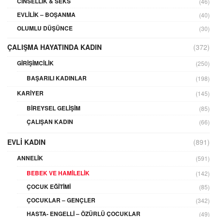
CINSELLIK & SEKS
(46)
EVLILIK – BOŞANMA
(40)
OLUMLU DÜŞÜNCE
(30)
ÇALIŞMA HAYATINDA KADIN
(372)
GIRIŞIMCILIK
(250)
BAŞARILI KADINLAR
(198)
KARIYER
(145)
BIREYSEL GELIŞIM
(85)
ÇALIŞAN KADIN
(66)
EVLI KADIN
(891)
ANNELIK
(591)
BEBEK VE HAMILELIK
(142)
ÇOCUK EĞITIMI
(85)
ÇOCUKLAR – GENÇLER
(342)
HASTA- ENGELLI – ÖZÜRLÜ ÇOCUKLAR
(49)