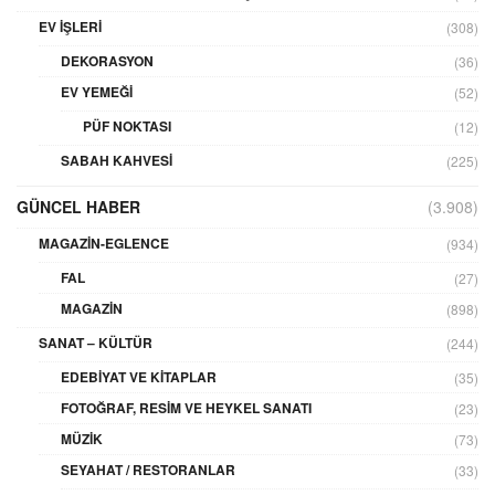
EV İŞLERI
(308)
DEKORASYON
(36)
EV YEMEĞI
(52)
PÜF NOKTASI
(12)
SABAH KAHVESI
(225)
GÜNCEL HABER
(3.908)
MAGAZIN-EGLENCE
(934)
FAL
(27)
MAGAZIN
(898)
SANAT – KÜLTÜR
(244)
EDEBIYAT VE KITAPLAR
(35)
FOTOĞRAF, RESIM VE HEYKEL SANATI
(23)
MÜZIK
(73)
SEYAHAT / RESTORANLAR
(33)