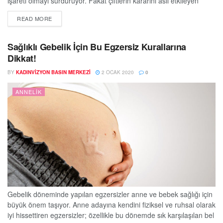
işareti olmayı sürdürüyor. Fakat çiftlerin kararını asıl etkileyen
unsurun, iki çocuk politikasından ziyade, çocuklar için rahat bir
DETAILS
READ MORE
hayat sağlama endişesi olduğu söylenebilir. Tek bir kelimeyle
ifade edersek; Maddiyat... Bir diğer sorun ise çoğu tek çocuk
olarak yetişmiş 1980'li yıllarda...
Sağlıklı Gebelik İçin Bu Egzersiz Kurallarına
Dikkat!
BY
KADINVIZYON BASIN MERKEZI
2 OCAK 2020
0
ANNELIK
Gebelik döneminde yapılan egzersizler anne ve bebek sağlığı için
büyük önem taşıyor. Anne adayına kendini fiziksel ve ruhsal olarak
iyi hissettiren egzersizler; özellikle bu dönemde sık karşılaşılan bel