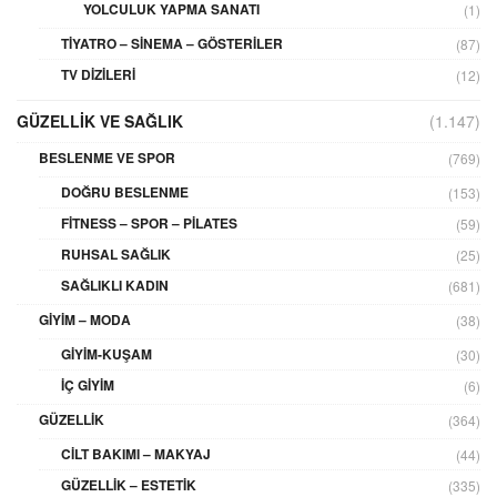
YOLCULUK YAPMA SANATI
(1)
TIYATRO – SINEMA – GÖSTERILER
(87)
TV DIZILERI
(12)
GÜZELLIK VE SAĞLIK
(1.147)
BESLENME VE SPOR
(769)
DOĞRU BESLENME
(153)
FITNESS – SPOR – PILATES
(59)
RUHSAL SAĞLIK
(25)
SAĞLIKLI KADIN
(681)
GIYIM – MODA
(38)
GIYIM-KUŞAM
(30)
İÇ GIYIM
(6)
GÜZELLIK
(364)
CILT BAKIMI – MAKYAJ
(44)
GÜZELLIK – ESTETIK
(335)