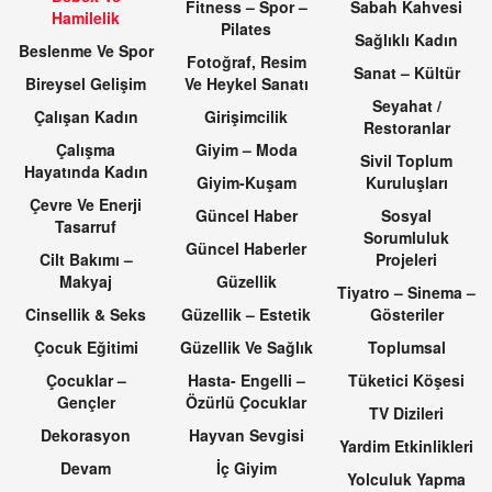
Fitness – Spor –
Sabah Kahvesi
Hamilelik
Pilates
Sağlıklı Kadın
Beslenme Ve Spor
Fotoğraf, Resim
Sanat – Kültür
Bireysel Gelişim
Ve Heykel Sanatı
Seyahat /
Çalışan Kadın
Girişimcilik
Restoranlar
Çalışma
Giyim – Moda
Sivil Toplum
Hayatında Kadın
Giyim-Kuşam
Kuruluşları
Çevre Ve Enerji
Güncel Haber
Sosyal
Tasarruf
Sorumluluk
Güncel Haberler
Cilt Bakımı –
Projeleri
Makyaj
Güzellik
Tiyatro – Sinema –
Cinsellik & Seks
Güzellik – Estetik
Gösteriler
Çocuk Eğitimi
Güzellik Ve Sağlık
Toplumsal
Çocuklar –
Hasta- Engelli –
Tüketici Köşesi
Gençler
Özürlü Çocuklar
TV Dizileri
Dekorasyon
Hayvan Sevgisi
Yardim Etkinlikleri
Devam
İç Giyim
Yolculuk Yapma