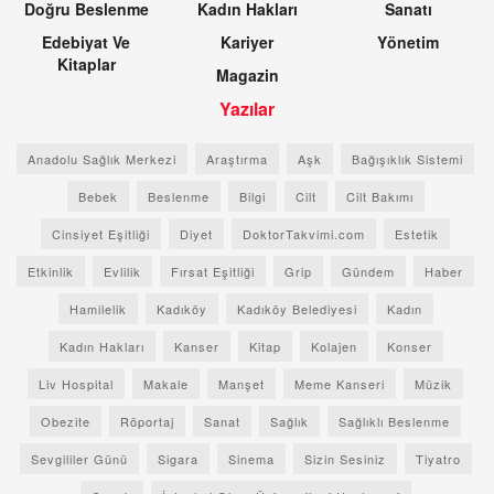
Doğru Beslenme
Kadın Hakları
Sanatı
Edebiyat Ve
Kariyer
Yönetim
Kitaplar
Magazin
Yazılar
Anadolu Sağlık Merkezi
Araştırma
Aşk
Bağışıklık Sistemi
Bebek
Beslenme
Bilgi
Cilt
Cilt Bakımı
Cinsiyet Eşitliği
Diyet
DoktorTakvimi.com
Estetik
Etkinlik
Evlilik
Fırsat Eşitliği
Grip
Gündem
Haber
Hamilelik
Kadıköy
Kadıköy Belediyesi
Kadın
Kadın Hakları
Kanser
Kitap
Kolajen
Konser
Liv Hospital
Makale
Manşet
Meme Kanseri
Müzik
Obezite
Röportaj
Sanat
Sağlık
Sağlıklı Beslenme
Sevgililer Günü
Sigara
Sinema
Sizin Sesiniz
Tiyatro