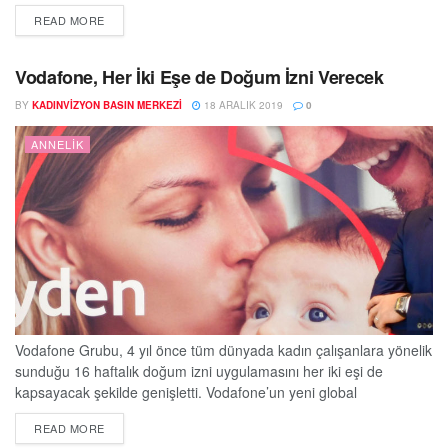
ve sırt ağrılarını, şişlik ve ödem ile uykusuzluk problemlerini de
DETAILS
READ MORE
azaltıyor. Gebelik döneminde hareketsizlikten uzak duran ve
düzenli egzersiz yapan kişilerin normal doğum yapma şansı
yükseliyor ve sancı süreleri de...
Vodafone, Her İki Eşe de Doğum İzni Verecek
BY
KADINVIZYON BASIN MERKEZI
18 ARALIK 2019
0
ANNELIK
Vodafone Grubu, 4 yıl önce tüm dünyada kadın çalışanlara yönelik
sunduğu 16 haftalık doğum izni uygulamasını her iki eşi de
kapsayacak şekilde genişletti. Vodafone’un yeni global
politikasıyla, eşi doğum yapan veya evlat edinerek ebeveyn olan
DETAILS
READ MORE
tüm çalışanlar, 16 hafta tam ücretli ebeveyn iznine sahip olacak.