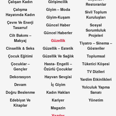
Çalışan Kadın
Girişimcilik
Restoranlar
Çalışma
Giyim – Moda
Sivil Toplum
Hayatında Kadın
Giyim-Kuşam
Kuruluşları
Çevre Ve Enerji
Güncel Haber
Sosyal
Tasarruf
Sorumluluk
Güncel Haberler
Cilt Bakımı –
Projeleri
Makyaj
Güzellik
Tiyatro – Sinema –
Cinsellik & Seks
Güzellik – Estetik
Gösteriler
Çocuk Eğitimi
Güzellik Ve Sağlık
Toplumsal
Çocuklar –
Hasta- Engelli –
Tüketici Köşesi
Gençler
Özürlü Çocuklar
TV Dizileri
Dekorasyon
Hayvan Sevgisi
Yardim Etkinlikleri
Devam
İç Giyim
Yolculuk Yapma
Doğru Beslenme
Kadın Hakları
Sanatı
Edebiyat Ve
Kariyer
Yönetim
Kitaplar
Magazin
Yazılar