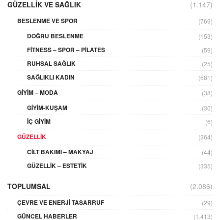
GÜZELLIK VE SAĞLIK
(1.147)
BESLENME VE SPOR
(769)
DOĞRU BESLENME
(153)
FITNESS – SPOR – PILATES
(59)
RUHSAL SAĞLIK
(25)
SAĞLIKLI KADIN
(681)
GIYIM – MODA
(38)
GIYIM-KUŞAM
(30)
İÇ GIYIM
(6)
GÜZELLIK
(364)
CILT BAKIMI – MAKYAJ
(44)
GÜZELLIK – ESTETIK
(335)
TOPLUMSAL
(2.086)
ÇEVRE VE ENERJI TASARRUF
(29)
GÜNCEL HABERLER
(1.413)