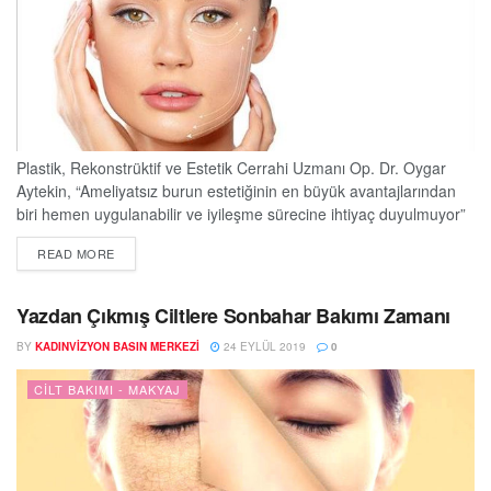
Plastik, Rekonstrüktif ve Estetik Cerrahi Uzmanı Op. Dr. Oygar
Aytekin, “Ameliyatsız burun estetiğinin en büyük avantajlarından
biri hemen uygulanabilir ve iyileşme sürecine ihtiyaç duyulmuyor”
diye konuştu. Aytekin, geçici bir işlem olmasından dolayı düzenli
DETAILS
READ MORE
aralıklarla işlemin tekrarlanması gerektiğini de ifade etti. Burun
ameliyatlarında kapalı ya da açık olmak üzere iki yöntemin
bulunduğunu belirten Plastik, Rekonstrüktif ve Estetik Cerrahi
Yazdan Çıkmış Ciltlere Sonbahar Bakımı Zamanı
Uzmanı...
BY
KADINVIZYON BASIN MERKEZI
24 EYLÜL 2019
0
CILT BAKIMI - MAKYAJ