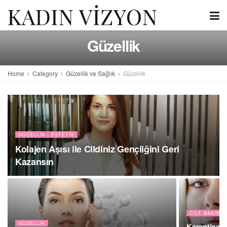
Güzellik
Home
Category
Güzellik ve Sağlık
Güzellik
GÜZELLIK - ESTETIK
Kolajen Aşısı ile Cildiniz Gençliğini Geri
Kazansın
CILT BAKIMI 
GÜZELLIK
Karantina G