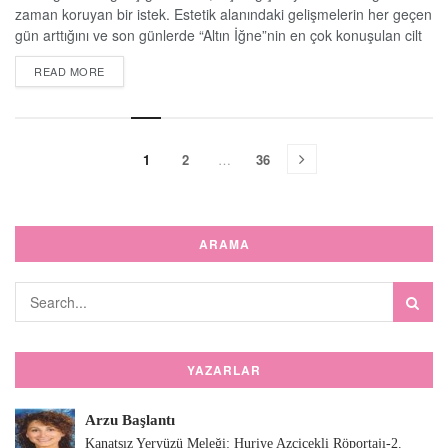
zaman koruyan bir istek. Estetik alanındaki gelişmelerin her geçen
gün arttığını ve son günlerde “Altın İğne”nin en çok konuşulan cilt
gençleştirme yöntemlerinden biri olduğunu belirten Anadolu Sağlık
DETAILS
READ MORE
Merkezi Deri Hastalıkları Uzmanı Dr. Figen Akın, “Güvenli bir anti-
aging yöntemi olan ‘Altın İğne’nin hedefi, cildin esnekliğini ve
pürüzsüz görünümünü sağlayan...
1
2
…
36
ARAMA
YAZARLAR
Arzu Başlantı
Kanatsız Yeryüzü Meleği: Huriye Azçiçekli Röportajı-2.