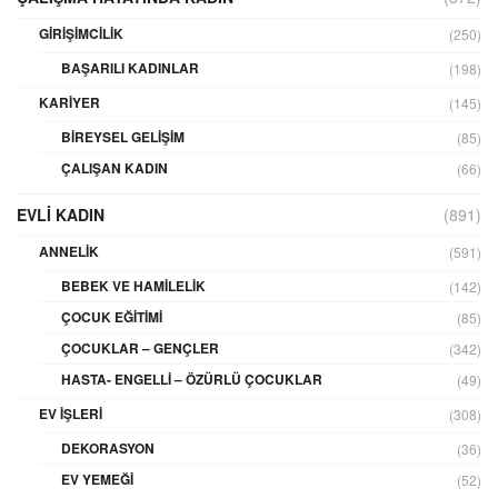
GIRIŞIMCILIK
(250)
BAŞARILI KADINLAR
(198)
KARIYER
(145)
BIREYSEL GELIŞIM
(85)
ÇALIŞAN KADIN
(66)
EVLI KADIN
(891)
ANNELIK
(591)
BEBEK VE HAMILELIK
(142)
ÇOCUK EĞITIMI
(85)
ÇOCUKLAR – GENÇLER
(342)
HASTA- ENGELLI – ÖZÜRLÜ ÇOCUKLAR
(49)
EV İŞLERI
(308)
DEKORASYON
(36)
EV YEMEĞI
(52)