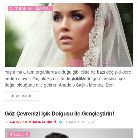
CILT BAKIMI - MAKYAJ
Yaş almak, tüm organlarda olduğu gibi ciltte de bazı değişikliklere
neden oluyor. Yaş aldıkça ciltte değişikliklerin görülmesinin çok
doğal olduğunu dile getiren Anadolu Sağlık Merkezi Deri
Hastalıkları Uzmanı Dr. Kübra Esen Salman, “Ciltte oluşan
DETAILS
READ MORE
olumsuz etkiler, tecrübeli eller ile uygun zamanda uygun işlemlerle
önlenebilir, yavaşlayabilir ve tedavi edilebilir” dedi. Her yeni yaş ile
ciltte birtakım istenmeyen değişiklikler meydana...
Göz Çevrenizi Işık Dolgusu ile Gençleştirin!
BY
KADINVIZYON BASIN MERKEZI
3 ARALIK 2019
0
GÜZELLIK