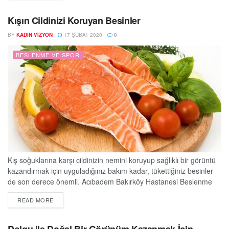
de keyif verici olan bu kaliteli beslenme tarzı, yaşam standardımızı
da yükseltiyor. Pek çoğumuz yoğun geçen bir haftanın...
Kışın Cildinizi Koruyan Besinler
BY
KADIN VIZYON
17 ŞUBAT 2020
0
BESLENME VE SPOR
Kış soğuklarına karşı cildinizin nemini koruyup sağlıklı bir görüntü
kazandırmak için uyguladığınız bakım kadar, tükettiğiniz besinler
de son derece önemli. Acıbadem Bakırköy Hastanesi Beslenme
ve Diyet Uzmanı Ayça Güleryüz, “Bazı besinler içerdikleri bileşikler
DETAILS
READ MORE
sayesinde cildi onarmaya katkıda bulunuyor. Sağlıklı ve dengeli
beslenerek cildinizin ışıldamasını sağlayabilirsiniz” diyor. Beslenme
ve Diyet Uzmanı Ayça Güleryüz, kışın dondurucu soğuklara karşı