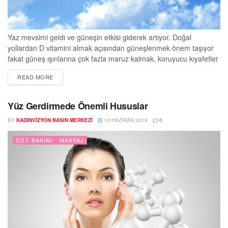
Yaz mevsimi geldi ve güneşin etkisi giderek artıyor. Doğal
yollardan D vitamini almak açısından güneşlenmek önem taşıyor
fakat güneş ışınlarına çok fazla maruz kalmak, koruyucu kıyafetler
ve kremler kullanmamak erken yaşlanmayı, cilt hasarlarını ve cilt
DETAILS
READ MORE
kanserini beraberinde getirebiliyor. Güneşe karşı hassasiyeti olan
kişilerin de güneş ışınlarının kuvvetli olduğu bu dönemlerde
özellikle dikkatli olmaları gerekiyor. Memorial Şişli Hastanesi
Yüz Gerdirmede Önemli Hususlar
Dermatoloji...
BY
KADINVIZYON BASIN MERKEZI
10 HAZIRAN 2019
0
CILT BAKIMI - MAKYAJ