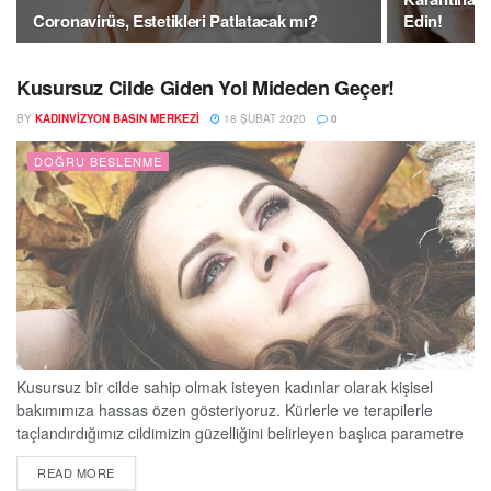
Coronavirüs, Estetikleri Patlatacak mı?
Edin!
Kusursuz Cilde Giden Yol Mideden Geçer!
BY
KADINVIZYON BASIN MERKEZI
18 ŞUBAT 2020
0
DOĞRU BESLENME
Kusursuz bir cilde sahip olmak isteyen kadınlar olarak kişisel
bakımımıza hassas özen gösteriyoruz. Kürlerle ve terapilerle
taçlandırdığımız cildimizin güzelliğini belirleyen başlıca parametre
ise tükettiğimiz gıdalar. Cildimizin nem kalitesini artırmak için
DETAILS
READ MORE
düşük kalorili ve organik gıdaları tercih etmeliyiz. Hem sağlıklı hem