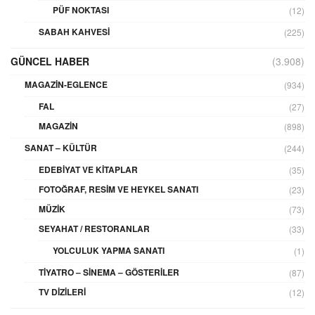
PÜF NOKTASI
(12)
SABAH KAHVESI
(225)
GÜNCEL HABER
(3.908)
MAGAZIN-EGLENCE
(934)
FAL
(27)
MAGAZIN
(898)
SANAT – KÜLTÜR
(244)
EDEBIYAT VE KITAPLAR
(35)
FOTOĞRAF, RESIM VE HEYKEL SANATI
(23)
MÜZIK
(73)
SEYAHAT / RESTORANLAR
(33)
YOLCULUK YAPMA SANATI
(1)
TIYATRO – SINEMA – GÖSTERILER
(87)
TV DIZILERI
(12)