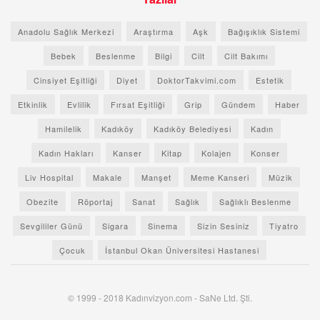
Anadolu Sağlık Merkezi
Araştırma
Aşk
Bağışıklık Sistemi
Bebek
Beslenme
Bilgi
Cilt
Cilt Bakımı
Cinsiyet Eşitliği
Diyet
DoktorTakvimi.com
Estetik
Etkinlik
Evlilik
Fırsat Eşitliği
Grip
Gündem
Haber
Hamilelik
Kadıköy
Kadıköy Belediyesi
Kadın
Kadın Hakları
Kanser
Kitap
Kolajen
Konser
Liv Hospital
Makale
Manşet
Meme Kanseri
Müzik
Obezite
Röportaj
Sanat
Sağlık
Sağlıklı Beslenme
Sevgililer Günü
Sigara
Sinema
Sizin Sesiniz
Tiyatro
Çocuk
İstanbul Okan Üniversitesi Hastanesi
© 1999 - 2018 Kadınvizyon.com - SaNe Ltd. Şti.