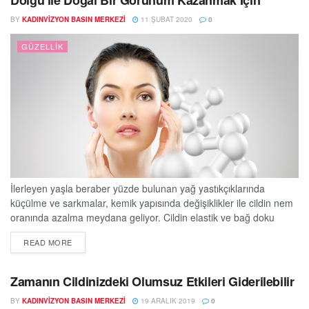
Dolgu ile Doğal Bir Görünüm Kazanmak İçin
cildi koruyan ve...
BY
KADINVIZYON BASIN MERKEZI
11 ŞUBAT 2020
0
GÜZELLIK
İlerleyen yaşla beraber yüzde bulunan yağ yastıkçıklarında
küçülme ve sarkmalar, kemik yapısında değişiklikler ile cildin nem
oranında azalma meydana geliyor. Cildin elastik ve bağ doku
hacminin azalmasıyla yanaklarda boşalma ve çöküntü, burun
DETAILS
READ MORE
yanında çizgiler, çene kontüründe sarkma, dudak dolgunluğunda
azalma, gözaltlarında oluklanma gibi yaşlanma belirtileri oluşuyor.
Bütün bu yaşlanma etkileri “hyaluranik asit” dolgularla doğal bir
Zamanın Cildinizdeki Olumsuz Etkileri Giderilebilir
görünüm verilerek giderilebiliyor....
BY
KADINVIZYON BASIN MERKEZI
19 ARALIK 2019
0