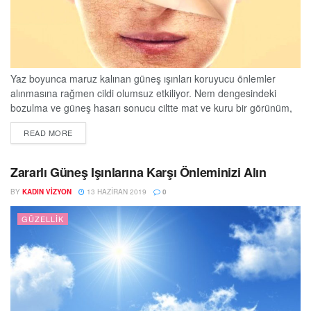
Yaz boyunca maruz kalınan güneş ışınları koruyucu önlemler
alınmasına rağmen cildi olumsuz etkiliyor. Nem dengesindeki
bozulma ve güneş hasarı sonucu ciltte mat ve kuru bir görünüm,
sarımsı renk değişiklikleri ve lekeler oluşabiliyor. Cildi sonbahara
DETAILS
READ MORE
hazırlamak, lekelerden arındırmak ve yeniden canlandırmak için
birçok modern yöntem bulunuyor. Memorial Wellness Kozmetik
Dermatoloji Bölümü’nden Uz. Dr. Ayça Alan Atalay, cilt lekelerini
Zararlı Güneş Işınlarına Karşı Önleminizi Alın
gidererek...
BY
KADIN VIZYON
13 HAZIRAN 2019
0
GÜZELLIK