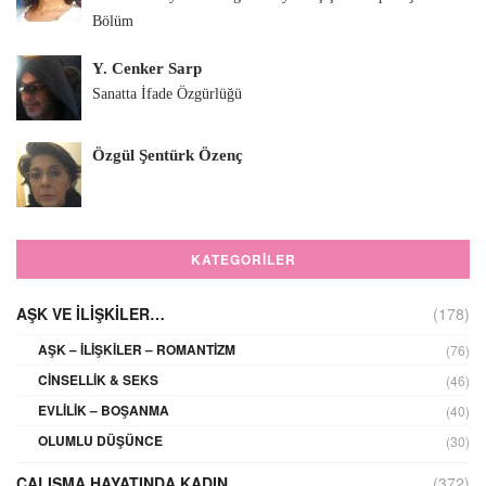
Bölüm
Y. Cenker Sarp
Sanatta İfade Özgürlüğü
Özgül Şentürk Özenç
KATEGORILER
AŞK VE İLIŞKILER…
(178)
AŞK – İLIŞKILER – ROMANTIZM
(76)
CINSELLIK & SEKS
(46)
EVLILIK – BOŞANMA
(40)
OLUMLU DÜŞÜNCE
(30)
ÇALIŞMA HAYATINDA KADIN
(372)