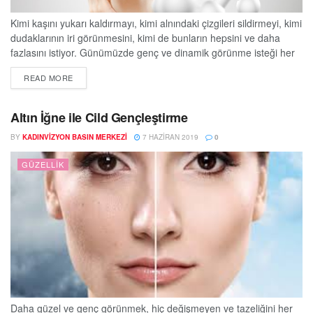
Kimi kaşını yukarı kaldırmayı, kimi alnındaki çizgileri sildirmeyi, kimi
dudaklarının iri görünmesini, kimi de bunların hepsini ve daha
fazlasını istiyor. Günümüzde genç ve dinamik görünme isteği her
zamankinden daha fazla kişiyi etkisine almış durumda. Bu istekleri
DETAILS
READ MORE
gerçekleştirmede küçük dokunuşlar bazen yeterli gelirken, bazen
de ameliyat masasına yatmak gerekiyor. Acıbadem Altunizade
Hastanesi Plastik, Rekonstrüktif ve Estetik Cerrahi Uzmanı Prof.
Altın İğne ile Cild Gençleştirme
Dr....
BY
KADINVIZYON BASIN MERKEZI
7 HAZIRAN 2019
0
GÜZELLIK
Daha güzel ve genç görünmek, hiç değişmeyen ve tazeliğini her