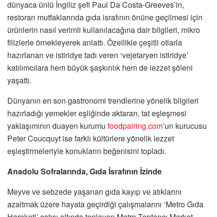
dünyaca ünlü İngiliz şefi Paul Da Costa-Greeves’in,
restoran mutfaklarında gıda israfının önüne geçilmesi için
ürünlerin nasıl verimli kullanılacağına dair bilgileri, mikro
filizlerle örnekleyerek anlattı. Özellikle çeşitli otlarla
hazırlanan ve istiridye tadı veren ‘vejetaryen istiridye’
katılımcılara hem büyük şaşkınlık hem de lezzet şöleni
yaşattı.
Dünyanın en son gastronomi trendlerine yönelik bilgileri
hazırladığı yemekler eşliğinde aktaran, tat eşleşmesi
yaklaşımının duayen kurumu
foodpairing.com
’un kurucusu
Peter Coucquyt ise farklı kültürlere yönelik lezzet
eşleştirmeleriyle konukların beğenisini topladı.
Anadolu Sofralarında, Gıda İsrafının İzinde
Meyve ve sebzede yaşanan gıda kayıp ve atıklarını
azaltmak üzere hayata geçirdiği çalışmalarını ‘Metro Gıda
Hareketi’ çatısı altında toplayan Metro Toptancı Market,