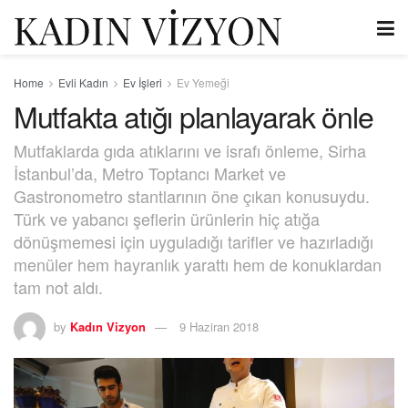
Home
Evli Kadın
Ev İşleri
Ev Yemeği
Mutfakta atığı planlayarak önle
Mutfaklarda gıda atıklarını ve israfı önleme, Sirha
İstanbul’da, Metro Toptancı Market ve
Gastronometro stantlarının öne çıkan konusuydu.
Türk ve yabancı şeflerin ürünlerin hiç atığa
dönüşmemesi için uyguladığı tarifler ve hazırladığı
menüler hem hayranlık yarattı hem de konuklardan
tam not aldı.
by
Kadın Vizyon
9 Haziran 2018