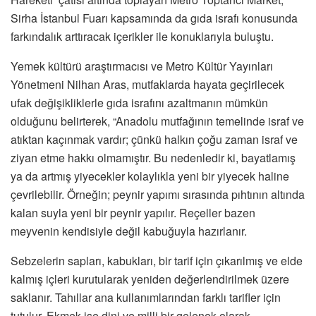
Sirha İstanbul Fuarı kapsamında da gıda israfı konusunda
farkındalık arttıracak içerikler ile konuklarıyla buluştu.
Yemek kültürü araştırmacısı ve Metro Kültür Yayınları
Yönetmeni Nilhan Aras, mutfaklarda hayata geçirilecek
ufak değişikliklerle gıda israfını azaltmanın mümkün
olduğunu belirterek, “Anadolu mutfağının temelinde israf ve
atıktan kaçınmak vardır; çünkü halkın çoğu zaman israf ve
ziyan etme hakkı olmamıştır. Bu nedenledir ki, bayatlamış
ya da artmış yiyecekler kolaylıkla yeni bir yiyecek haline
çevrilebilir. Örneğin; peynir yapımı sırasında pıhtının altında
kalan suyla yeni bir peynir yapılır. Reçeller bazen
meyvenin kendisiyle değil kabuğuyla hazırlanır.
Sebzelerin sapları, kabukları, bir tarif için çıkarılmış ve elde
kalmış içleri kurutularak yeniden değerlendirilmek üzere
saklanır. Tahıllar ana kullanımlarından farklı tarifler için
tutulur. Ekmek ise dini ve milli bir gelenek olarak,