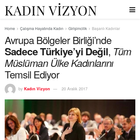
Home
Çalışma Hayatında Kadın
Girişimcilik
Başarılı Kadınlar
Avrupa Bölgeler Birliği’nde
,
Sadece Türkiye’yi Değil
Tüm
Müslüman Ülke Kadınlarını
Temsil Ediyor
by
Kadın Vizyon
20 Aralık 2017