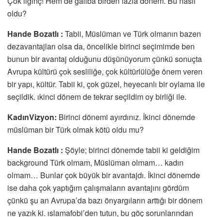
Çok ilginç! Hem de galiba birden fazla dönem. Bu nasıl
oldu?
Hande Bozatlı :
Tabii, Müslüman ve Türk olmanın bazen
dezavantajları olsa da, öncelikle birinci seçimimde ben
bunun bir avantaj olduğunu düşünüyorum çünkü sonuçta
Avrupa kültürü çok sesliliğe, çok kültürlülüğe önem veren
bir yapı, kültür. Tabii ki, çok güzel, heyecanlı bir oylama ile
seçildik. ıkinci dönem de tekrar seçildim oy birliği ile.
KadınVizyon:
Birinci dönemi ayırdınız. İkinci dönemde
müslüman bir Türk olmak kötü oldu mu?
Hande Bozatlı :
Şöyle; birinci dönemde tabii ki geldiğim
background Türk olmam, Müslüman olmam… kadın
olmam… Bunlar çok büyük bir avantajdı. İkinci dönemde
ise daha çok yaptığım çalışmaların avantajını gördüm
çünkü şu an Avrupa’da bazı önyargıların arttığı bir dönem
ne yazık ki. ıslamafobi’den tutun, bu göç sorunlarından