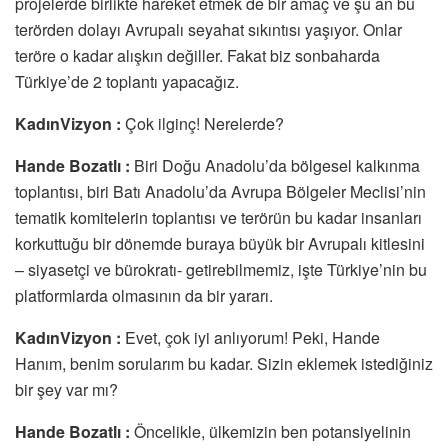
projelerde birlikte hareket etmek de bir amaç ve şu an bu
terörden dolayı Avrupalı seyahat sıkıntısı yaşıyor. Onlar
teröre o kadar alışkın değiller. Fakat biz sonbaharda
Türkiye’de 2 toplantı yapacağız.
KadınVizyon :
Çok ilginç! Nerelerde?
Hande Bozatlı :
Biri Doğu Anadolu’da bölgesel kalkınma
toplantısı, biri Batı Anadolu’da Avrupa Bölgeler Meclisi’nin
tematik komitelerin toplantısı ve terörün bu kadar insanları
korkuttuğu bir dönemde buraya büyük bir Avrupalı kitlesini
– siyasetçi ve bürokratı- getirebilmemiz, işte Türkiye’nin bu
platformlarda olmasının da bir yararı.
KadınVizyon :
Evet, çok iyi anlıyorum! Peki, Hande
Hanım, benim sorularım bu kadar. Sizin eklemek istediğiniz
bir şey var mı?
Hande Bozatlı :
Öncelikle, ülkemizin ben potansiyelinin