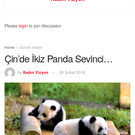
Please
login
to join discussion
Home
Güncel Haber
Çin’de İkiz Panda Sevinci…
by
Kadın Vizyon
28 Şubat 2018