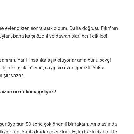
ise evlendikten sonra aşık oldum. Daha doğrusu Fikri’nin
yları, bana karşı özeni ve davranışları beni etkiledi.
sanırım. Yani insanlar aşık oluyorlar ama bunu sevgi
i için karşılıklı özveri, saygı ve özen gerekli. Yoksa
 şiir yazar..
k sizce ne anlama geliyor?
üşünüyorsun 50 sene çok önemli bir rakam. Ama aslında
tlıyordum. Yani o kadar çocuktum. Eşim haklı biz birlikte