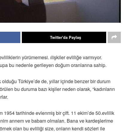
Twitter'da Paylaş
liliklerin yürümemesi. ılişkiler evliliğe varmıyor.
vrupa bu nedenle gerileyen doğum oranlarına sahip.
lduğu Türkiye’de de, yıllar içinde benzer bir durum
örülen bu duruma bazı kişiler neden olarak, “kadınların
lar.
1954 tarihinde evlenmiş bir çift. 11 ekim’de 50.evlilik
se benim annem ve babam olmaları. Bana ve kardeşlerime
nek olan bu evliliği size, onların kendi sözleri ile