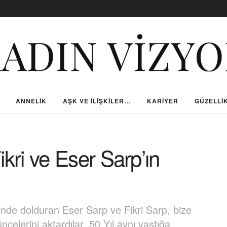
ANNELIK
AŞK VE İLIŞKILER…
KARIYER
GÜZELLIK
Fikri ve Eser Sarp’ın
ihinde dolduran Eser Sarp ve Fikri Sarp, bize
şüncelerini aktardılar. 50 Yıl aynı yastığa