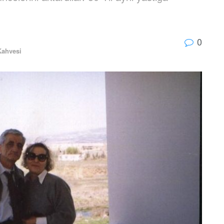
0
Kahvesi