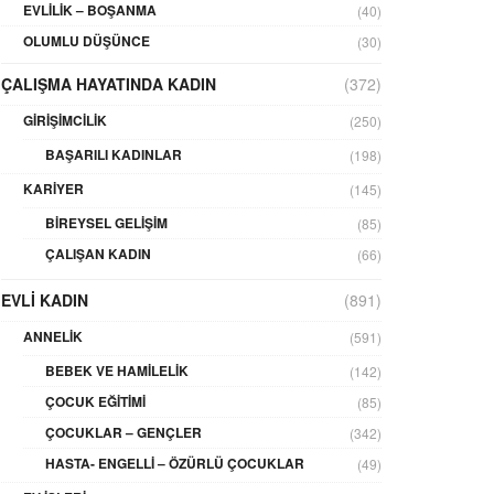
EVLILIK – BOŞANMA
(40)
OLUMLU DÜŞÜNCE
(30)
ÇALIŞMA HAYATINDA KADIN
(372)
GIRIŞIMCILIK
(250)
BAŞARILI KADINLAR
(198)
KARIYER
(145)
BIREYSEL GELIŞIM
(85)
ÇALIŞAN KADIN
(66)
EVLI KADIN
(891)
ANNELIK
(591)
BEBEK VE HAMILELIK
(142)
ÇOCUK EĞITIMI
(85)
ÇOCUKLAR – GENÇLER
(342)
HASTA- ENGELLI – ÖZÜRLÜ ÇOCUKLAR
(49)