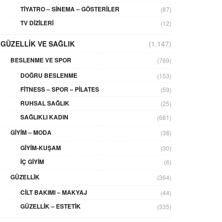
TIYATRO – SINEMA – GÖSTERILER
(87)
TV DIZILERI
(12)
GÜZELLIK VE SAĞLIK
(1.147)
BESLENME VE SPOR
(769)
DOĞRU BESLENME
(153)
FITNESS – SPOR – PILATES
(59)
RUHSAL SAĞLIK
(25)
SAĞLIKLI KADIN
(681)
GIYIM – MODA
(38)
GIYIM-KUŞAM
(30)
İÇ GIYIM
(6)
GÜZELLIK
(364)
CILT BAKIMI – MAKYAJ
(44)
GÜZELLIK – ESTETIK
(335)