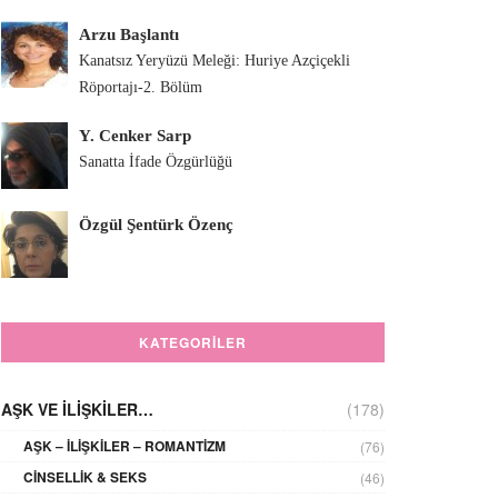
Arzu Başlantı
Kanatsız Yeryüzü Meleği: Huriye Azçiçekli
Röportajı-2. Bölüm
Y. Cenker Sarp
Sanatta İfade Özgürlüğü
Özgül Şentürk Özenç
KATEGORILER
AŞK VE İLIŞKILER…
(178)
AŞK – İLIŞKILER – ROMANTIZM
(76)
CINSELLIK & SEKS
(46)