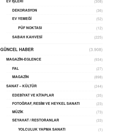
EV İŞLERI
(308)
DEKORASYON
(36)
EV YEMEĞI
(52)
PÜF NOKTASI
(12)
SABAH KAHVESI
(225)
GÜNCEL HABER
(3.908)
MAGAZIN-EGLENCE
(934)
FAL
(27)
MAGAZIN
(898)
SANAT – KÜLTÜR
(244)
EDEBIYAT VE KITAPLAR
(35)
FOTOĞRAF, RESIM VE HEYKEL SANATI
(23)
MÜZIK
(73)
SEYAHAT / RESTORANLAR
(33)
YOLCULUK YAPMA SANATI
(1)