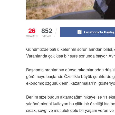
26
852
Facebook'ta Paylaş
SHARES
VIEWS
Günümüzde batı ülkelerinin sorunlarından birisi, ev
Varanlar da çok kısa bir süre sonunda bitiyor. A
Boşanma oranlarının dünya rakamlarından düşük o
görülmeye başlandı. Özellikle büyük şehirlerde g
ekonomik özgürlüklerini kazanmaları”nı gösteriyor
Benim size bugün aktaracağım hikaye ise 11 ekim 
yıldönümlerini kutlayan bu çiftin bir özelliği i
sıcak, sevgi ve mutluluk dolu bir yaşam veren ve ör