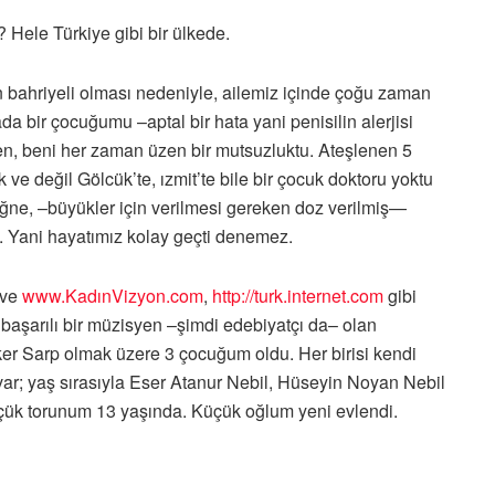
? Hele Türkiye gibi bir ülkede.
n bahriyeli olması nedeniyle, ailemiz içinde çoğu zaman
bir çocuğumu –aptal bir hata yani penisilin alerjisi
n, beni her zaman üzen bir mutsuzluktu. Ateşlenen 5
e değil Gölcük’te, ızmit’te bile bir çocuk doktoru yoktu
ne, –büyükler için verilmesi gereken doz verilmiş—
i. Yani hayatımız kolay geçti denemez.
–ve
www.KadınVizyon.com
,
http://turk.internet.com
gibi
i başarılı bir müzisyen –şimdi edebiyatçı da– olan
er Sarp olmak üzere 3 çocuğum oldu. Her birisi kendi
var; yaş sırasıyla Eser Atanur Nebil, Hüseyin Noyan Nebil
ük torunum 13 yaşında. Küçük oğlum yeni evlendi.