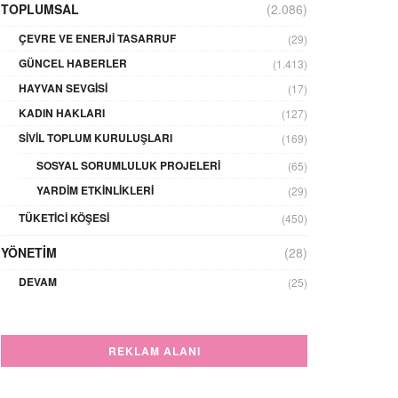
TOPLUMSAL
(2.086)
ÇEVRE VE ENERJI TASARRUF
(29)
GÜNCEL HABERLER
(1.413)
HAYVAN SEVGISI
(17)
KADIN HAKLARI
(127)
SIVIL TOPLUM KURULUŞLARI
(169)
SOSYAL SORUMLULUK PROJELERI
(65)
YARDIM ETKINLIKLERI
(29)
TÜKETICI KÖŞESI
(450)
YÖNETIM
(28)
DEVAM
(25)
REKLAM ALANI