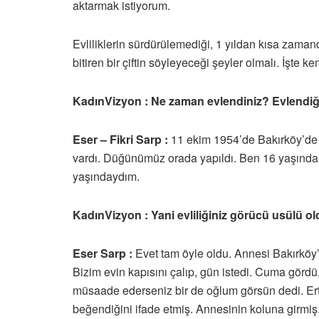
aktarmak istiyorum.
Evliliklerin sürdürülemediği, 1 yıldan kısa zamanda
bitiren bir çiftin söyleyeceği şeyler olmalı. İşte kendi
KadınVizyon : Ne zaman evlendiniz? Evlendiğ
Eser – Fikri Sarp :
11 ekim 1954’de Bakırköy’de 
vardı. Düğünümüz orada yapıldı. Ben 16 yaşında
yaşındaydım.
KadınVizyon : Yani evliliğiniz görücü usülü ol
Eser Sarp :
Evet tam öyle oldu. Annesi Bakırköy’
Bizim evin kapısını çalıp, gün istedi. Cuma gördü, 
müsaade ederseniz bir de oğlum görsün dedi. Erte
beğendiğini ifade etmiş. Annesinin koluna girmiş. 