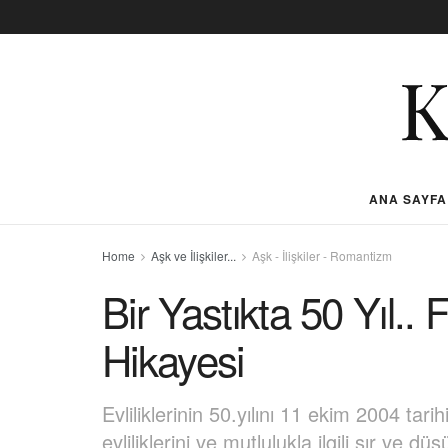
ANA SAYFA
Home
Aşk ve İlişkiler...
Aşk - İlişkiler - Romantizm
Bir Yastıkta 50 Yıl.. 
Hikayesi
Evliliklerinin 50.yılını 11 ekim 2004 tar
evliliklerini ve mutlulukla ilgili sır ve dü