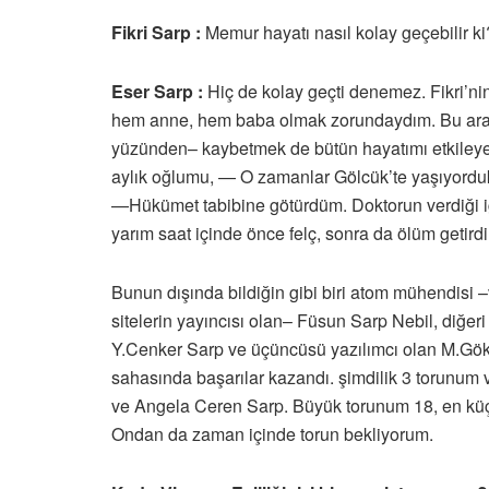
Fikri Sarp :
Memur hayatı nasıl kolay geçebilir ki
Eser Sarp :
Hiç de kolay geçti denemez. Fikri’ni
hem anne, hem baba olmak zorundaydım. Bu arada 
yüzünden– kaybetmek de bütün hayatımı etkileye
aylık oğlumu, — O zamanlar Gölcük’te yaşıyorduk v
—Hükümet tabibine götürdüm. Doktorun verdiği iğ
yarım saat içinde önce felç, sonra da ölüm getird
Bunun dışında bildiğin gibi biri atom mühendisi 
sitelerin yayıncısı olan– Füsun Sarp Nebil, diğer
Y.Cenker Sarp ve üçüncüsü yazılımcı olan M.Gök
sahasında başarılar kazandı. şimdilik 3 torunum 
ve Angela Ceren Sarp. Büyük torunum 18, en küç
Ondan da zaman içinde torun bekliyorum.