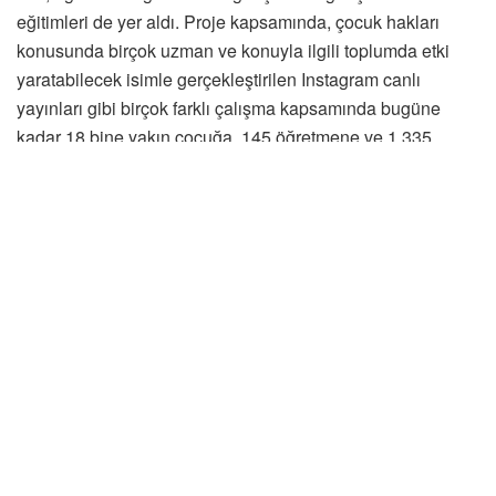
eğitimleri de yer aldı. Proje kapsamında, çocuk hakları
konusunda birçok uzman ve konuyla ilgili toplumda etki
yaratabilecek isimle gerçekleştirilen Instagram canlı
yayınları gibi birçok farklı çalışma kapsamında bugüne
kadar 18 bine yakın çocuğa, 145 öğretmene ve 1.335
gence doğrudan ulaşıldı. Ayrıca yetişkinlere yönelik
bilgilendirici dijital içerik, video ve sosyal medya faaliyetleri
ile bugüne kadar toplamda 4 milyonu aşkın kişiye erişildi.
Projenin 2022 yılında da binlerce çocuğa ve gence
ulaşarak toplumsal etkisini güçlendirmesi hedefleniyor.
Kırmızıda Dur De! projesinin kurumları için büyük değer
taşıdığını ifade eden GSK Türkiye İletişim ve Hasta İlişkileri
Lideri Selcen Çökdü,
“Kırmızıda Dur De! projesiyle çocukların
hakları ve onay kavramı konularında
bilinçlendirilmeleri hedefiyle 3 yıl önce yola