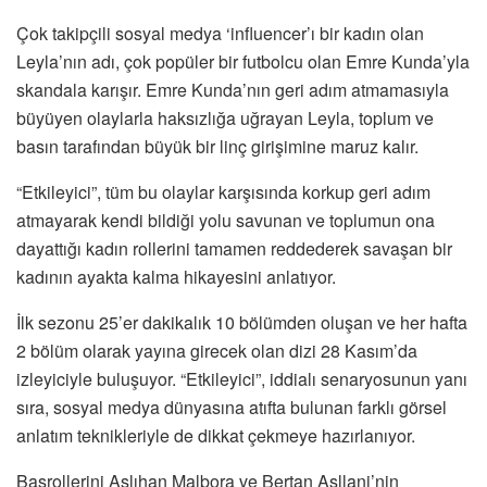
Çok takipçili sosyal medya ‘influencer’ı bir kadın olan
Leyla’nın adı, çok popüler bir futbolcu olan Emre Kunda’yla
skandala karışır. Emre Kunda’nın geri adım atmamasıyla
büyüyen olaylarla haksızlığa uğrayan Leyla, toplum ve
basın tarafından büyük bir linç girişimine maruz kalır.
“Etkileyici”, tüm bu olaylar karşısında korkup geri adım
atmayarak kendi bildiği yolu savunan ve toplumun ona
dayattığı kadın rollerini tamamen reddederek savaşan bir
kadının ayakta kalma hikayesini anlatıyor.
İlk sezonu 25’er dakikalık 10 bölümden oluşan ve her hafta
2 bölüm olarak yayına girecek olan dizi 28 Kasım’da
izleyiciyle buluşuyor. “Etkileyici”, iddialı senaryosunun yanı
sıra, sosyal medya dünyasına atıfta bulunan farklı görsel
anlatım teknikleriyle de dikkat çekmeye hazırlanıyor.
Başrollerini Aslıhan Malbora ve Bertan Asllani’nin