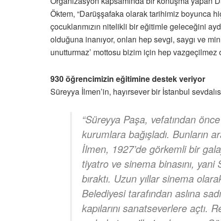
Organizasyon kapsamında bir konuşma yapan Da
Öktem, “Darüşşafaka olarak tarihimiz boyunca hiç
çocuklarımızın nitelikli bir eğitimle geleceğini a
olduğuna inanıyor, onları hep sevgi, saygı ve min
unutturmaz’ mottosu bizim için hep vazgeçilmez
930 öğrencimizin eğitimine destek veriyor
Süreyya İlmen’in, hayırsever bir İstanbul sevdalıs
“Süreyya Paşa, vefatından önce m
kurumlara bağışladı. Bunların a
İlmen, 1927’de görkemli bir galay
tiyatro ve sinema binasını, yan
bıraktı. Uzun yıllar sinema olar
Belediyesi tarafından aslına sad
kapılarını sanatseverlere açtı.