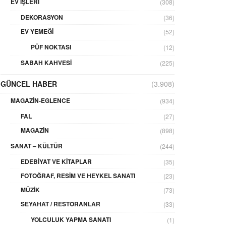
EV İŞLERI
(308)
DEKORASYON
(36)
EV YEMEĞI
(52)
PÜF NOKTASI
(12)
SABAH KAHVESI
(225)
GÜNCEL HABER
(3.908)
MAGAZIN-EGLENCE
(934)
FAL
(27)
MAGAZIN
(898)
SANAT – KÜLTÜR
(244)
EDEBIYAT VE KITAPLAR
(35)
FOTOĞRAF, RESIM VE HEYKEL SANATI
(23)
MÜZIK
(73)
SEYAHAT / RESTORANLAR
(33)
YOLCULUK YAPMA SANATI
(1)