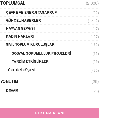
TOPLUMSAL
(2.086)
ÇEVRE VE ENERJI TASARRUF
(29)
GÜNCEL HABERLER
(1.413)
HAYVAN SEVGISI
(17)
KADIN HAKLARI
(127)
SIVIL TOPLUM KURULUŞLARI
(169)
SOSYAL SORUMLULUK PROJELERI
(65)
YARDIM ETKINLIKLERI
(29)
TÜKETICI KÖŞESI
(450)
YÖNETIM
(28)
DEVAM
(25)
REKLAM ALANI