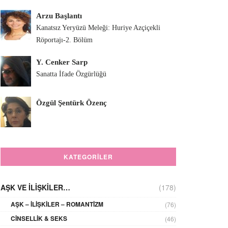
Arzu Başlantı
Kanatsız Yeryüzü Meleği: Huriye Azçiçekli
Röportajı-2. Bölüm
Y. Cenker Sarp
Sanatta İfade Özgürlüğü
Özgül Şentürk Özenç
KATEGORILER
AŞK VE İLIŞKILER…
(178)
AŞK – İLIŞKILER – ROMANTIZM
(76)
CINSELLIK & SEKS
(46)