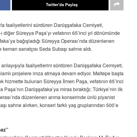
Twitter'da Paylaş
yla faaliyetlerini sürdüren Darüşşafaka Cemiyeti,
-ı diğer Süreyya Paşa’yı vefatının 65’inci yıl dönümünde
şafaka’ya bağışladığı Süreyya Operası’nda düzenlenen
ve keman sanatçısı Seda Subaşı sahne aldı.
 anlayışıyla faaliyetlerini sürdüren Darüşşafaka Cemiyeti,
anlamlı projelere imza atmaya devam ediyor. Maltepe başta
ok hizmette bulunan Süreyya İlmen Paşa, vefatının 65’inci
 Paşa’nın Darüşşafaka’ya miras bıraktığı; Türkiye’nin ilk
perası’nda düzenlenen anma konserinde ünlü piyanist
ı sahne alırken, konseri farklı yaş gruplarından 500’e
maz”