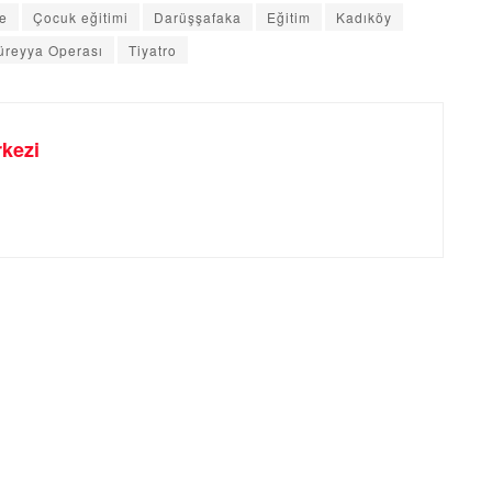
e
Çocuk eğitimi
Darüşşafaka
Eğitim
Kadıköy
üreyya Operası
Tiyatro
kezi