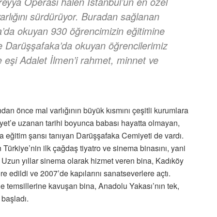
reyya Operası halen İstanbul’un en özel
 varlığını sürdürüyor. Buradan sağlanan
a’da okuyan 930 öğrencimizin eğitimine
ve Darüşşafaka’da okuyan öğrencilerimiz
eşi Adalet İlmen’i rahmet, minnet ve
dan önce mal varlığının büyük kısmını çeşitli kurumlara
yet’e uzanan tarihi boyunca babası hayatta olmayan,
a eğitim şansı tanıyan Darüşşafaka Cemiyeti de vardı.
n Türkiye’nin ilk çağdaş tiyatro ve sinema binasını, yani
 Uzun yıllar sinema olarak hizmet veren bina, Kadıköy
re edildi ve 2007’de kapılarını sanatseverlere açtı.
e temsillerine kavuşan bina, Anadolu Yakası’nın tek,
 başladı.