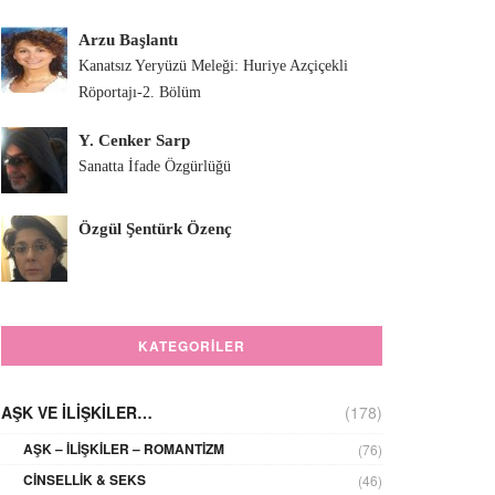
Arzu Başlantı
Kanatsız Yeryüzü Meleği: Huriye Azçiçekli
Röportajı-2. Bölüm
Y. Cenker Sarp
Sanatta İfade Özgürlüğü
Özgül Şentürk Özenç
KATEGORILER
AŞK VE İLIŞKILER…
(178)
AŞK – İLIŞKILER – ROMANTIZM
(76)
CINSELLIK & SEKS
(46)