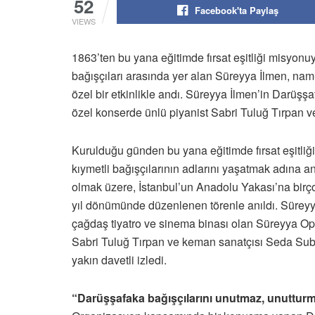
52
Facebook'ta Paylaş
VIEWS
1863’ten bu yana eğitimde fırsat eşitliği misyonu
bağışçıları arasında yer alan Süreyya İlmen, nam
özel bir etkinlikle andı. Süreyya İlmen’in Darüş
özel konserde ünlü piyanist Sabri Tuluğ Tırpan 
Kurulduğu günden bu yana eğitimde fırsat eşitliği
kıymetli bağışçılarının adlarını yaşatmak adına 
olmak üzere, İstanbul’un Anadolu Yakası’na birç
yıl dönümünde düzenlenen törenle anıldı. Süreyya
çağdaş tiyatro ve sinema binası olan Süreyya O
Sabri Tuluğ Tırpan ve keman sanatçısı Seda Subaş
yakın davetli izledi.
“Darüşşafaka bağışçılarını unutmaz, unuttur