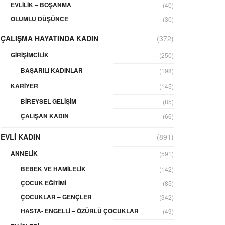
EVLILIK – BOŞANMA
(40)
OLUMLU DÜŞÜNCE
(30)
ÇALIŞMA HAYATINDA KADIN
(372)
GIRIŞIMCILIK
(250)
BAŞARILI KADINLAR
(198)
KARIYER
(145)
BIREYSEL GELIŞIM
(85)
ÇALIŞAN KADIN
(66)
EVLI KADIN
(891)
ANNELIK
(591)
BEBEK VE HAMILELIK
(142)
ÇOCUK EĞITIMI
(85)
ÇOCUKLAR – GENÇLER
(342)
HASTA- ENGELLI – ÖZÜRLÜ ÇOCUKLAR
(49)