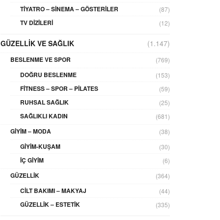
TIYATRO – SINEMA – GÖSTERILER
(87)
TV DIZILERI
(12)
GÜZELLIK VE SAĞLIK
(1.147)
BESLENME VE SPOR
(769)
DOĞRU BESLENME
(153)
FITNESS – SPOR – PILATES
(59)
RUHSAL SAĞLIK
(25)
SAĞLIKLI KADIN
(681)
GIYIM – MODA
(38)
GIYIM-KUŞAM
(30)
İÇ GIYIM
(6)
GÜZELLIK
(364)
CILT BAKIMI – MAKYAJ
(44)
GÜZELLIK – ESTETIK
(335)