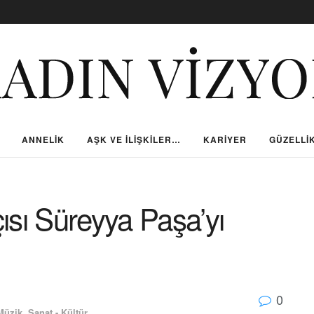
ANNELIK
AŞK VE İLIŞKILER…
KARIYER
GÜZELLIK
ısı Süreyya Paşa’yı
0
Müzik
,
Sanat - Kültür