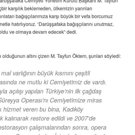
rüşşafaka Cemiyeti Yönetim Kurulu Başkanı M. Tayfun
bir karşılık beklemeden, ülkemizin yarınları
ydınlatan bağışçılarımıza karşı büyük bir vefa borcumuz
netle hatırlıyoruz. ‘Darüşşafaka bağışçılarını unutmaz,
 oldu ve olmaya devam edecek” dedi.
ı olduğunun altını çizen M. Tayfun Öktem, şunları söyledi:
al varlığının büyük kısmını çeşitli
rasında ne mutlu ki Cemiyetimiz de vardı.
la açılışı yapılan Türkiye’nin ilk çağdaş
i Süreyya Operası’nı Cemiyetimize miras
ak hizmet veren bu bina, Kadıköy
ık kalınarak restore edildi ve 2007’de
 Restorasyon çalışmalarından sonra, opera