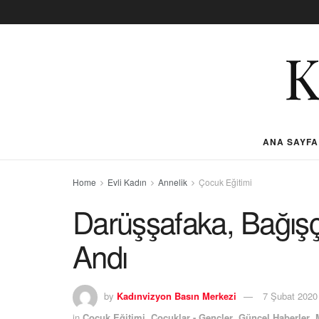
ANA SAYFA
Home
Evli Kadın
Annelik
Çocuk Eğitimi
Darüşşafaka, Bağışç
Andı
by
Kadınvizyon Basın Merkezi
7 Şubat 2020
in
Çocuk Eğitimi
,
Çocuklar - Gençler
,
Güncel Haberler
,