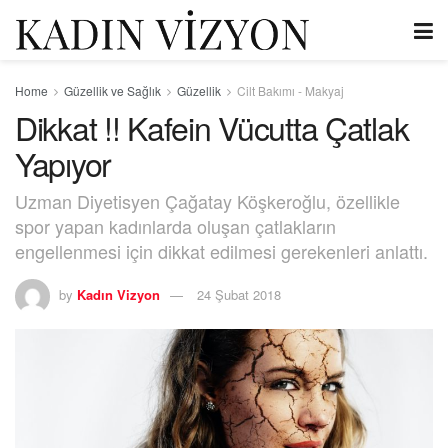
Home
Güzellik ve Sağlık
Güzellik
Cilt Bakımı - Makyaj
Dikkat !! Kafein Vücutta Çatlak
Yapıyor
Uzman Diyetisyen Çağatay Köşkeroğlu, özellikle
spor yapan kadınlarda oluşan çatlakların
engellenmesi için dikkat edilmesi gerekenleri anlattı.
by
Kadın Vizyon
24 Şubat 2018