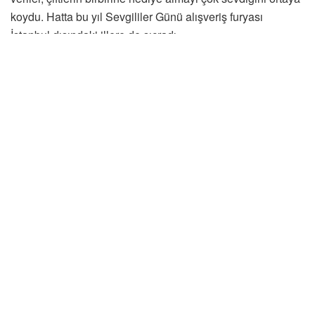
koydu. Hatta bu yıl Sevgililer Günü alışveriş furyası
İstanbul dışındaki illere de sıçradı.
İşte en çok satın alınan ürünler
iyzico’nun veri ekibi tarafından hazırlanan infografikte,
Sevgililer Günü’nde yüzde 27 ile en çok giyim
kategorisinden ürünler tercih edildi. Giyim kategorisini de
yüzde 26 ile çiçek takip etti. Hizmet kategorisindeki ürünler
ise yüzde 11 ile geride kaldı. Tatil sektörünün mobil
cihazlarda yaptığı 14 Şubat kampanyaları da işe yaradı.
Mobil tatil alışverişleri, yüzde 26’lık artışla bu yılın en
yüksek büyümesini gösterdi. Diğer sektörlerde ise çok
fazla değişim yaşanmadı.