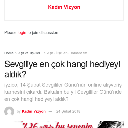
Kadın Vizyon
Please
login
to join discussion
Home
Aşk ve İlişkiler...
Aşk - İlişkiler - Romantizm
Sevgiliye en çok hangi hediyeyi
aldık?
iyzico, 14 Şubat Sevgililer Günü’nün online alışveriş
karnesini çıkardı. Bakalım bu yıl Sevgililer Günü’nde
en çok hangi hediyeyi aldık?
by
Kadın Vizyon
24 Şubat 2018