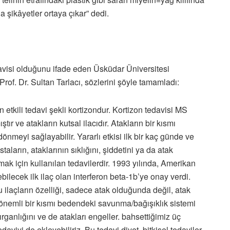
şikâyetler ortaya çıkar” dedi.
davisi olduğunu ifade eden Üsküdar Üniversitesi
. Dr. Sultan Tarlacı, sözlerini şöyle tamamladı:
 etkili tedavi şekli kortizondur. Kortizon tedavisi MS
ır ve atakların kutsal ilacıdır. Atakların bir kısmı
önmeyi sağlayabilir. Yararlı etkisi ilk bir kaç günde ve
taların, ataklarının sıklığını, şiddetini ya da atak
tmak için kullanılan tedavilerdir. 1993 yılında, Amerikan
bilecek ilk ilaç olan interferon beta-1b’ye onay verdi.
ilaçların özelliği, sadece atak olduğunda değil, atak
ın önemli bir kısmı bedendeki savunma/bağışıklık sistemi
rganlığını ve de atakları engeller. bahsettiğimiz üç
aviyi de ekleyebiliriz. Bu tedavi diyet, bitkisel tedaviler,