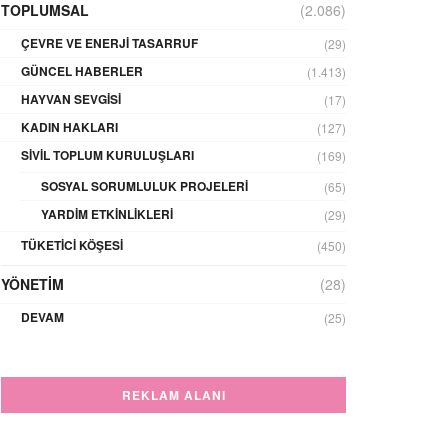
TOPLUMSAL
(2.086)
ÇEVRE VE ENERJI TASARRUF
(29)
GÜNCEL HABERLER
(1.413)
HAYVAN SEVGISI
(17)
KADIN HAKLARI
(127)
SIVIL TOPLUM KURULUŞLARI
(169)
SOSYAL SORUMLULUK PROJELERI
(65)
YARDIM ETKINLIKLERI
(29)
TÜKETICI KÖŞESI
(450)
YÖNETIM
(28)
DEVAM
(25)
REKLAM ALANI