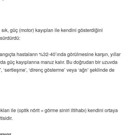
ık, güç (motor) kayıpları ile kendini gösterdiğini
 sürdürdü:
başlangıçta hastaların %32-40’ında görülmesine karşın, yıllar
arda güç kayıplarına maruz kalır. Bu doğrudan bir uzuvda
’, ‘sertleşme’, ‘direnç gösterme’ veya ‘ağrı’ şeklinde de
rı ile (optik nörit = görme siniri iltihabı) kendini ortaya
isidir.
rıyor