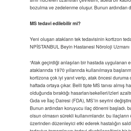
bozulma ve zedelenme oluşur. Bunun ardından da 
MS tedavi edilebilir mi?
Yeni oluşan atakların tek tedavisinin kortizon te
NPİSTANBUL Beyin Hastanesi Nöroloji Uzmanı Prof
“Atak geçirdiği anlaşılan bir hastada uygulanan en
ataklarında 1970 yıllarında kullanılmaya başlanmışt
kortizona çok iyi yanıt verip, atak öncesi duruma d
haftada ortaya çıkar. Belli tipte MS tanısı almış has
olduğunda bıraktığı hasarları/sekelleri/izleri azal
Gıda ve İlaç Dairesi (FDA), MS’in seyrini değiştire
Bunun ardından koruyucu ilaç dönemi başladı. bu 
olsun olmasın sürekli kullanımlarıdır. bu ilaçlar
üzerinden düzenleyici etki ederek hastalığın saldı
tedaviye tamamlayıcı tedavi diyebileceğimiz bir ted