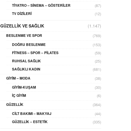
TIYATRO – SINEMA – GÖSTERILER
(87)
TV DIZILERI
(12)
GÜZELLIK VE SAĞLIK
(1.147)
BESLENME VE SPOR
(769)
DOĞRU BESLENME
(153)
FITNESS – SPOR – PILATES
(59)
RUHSAL SAĞLIK
(25)
SAĞLIKLI KADIN
(681)
GIYIM – MODA
(38)
GIYIM-KUŞAM
(30)
İÇ GIYIM
(6)
GÜZELLIK
(364)
CILT BAKIMI – MAKYAJ
(44)
GÜZELLIK – ESTETIK
(335)