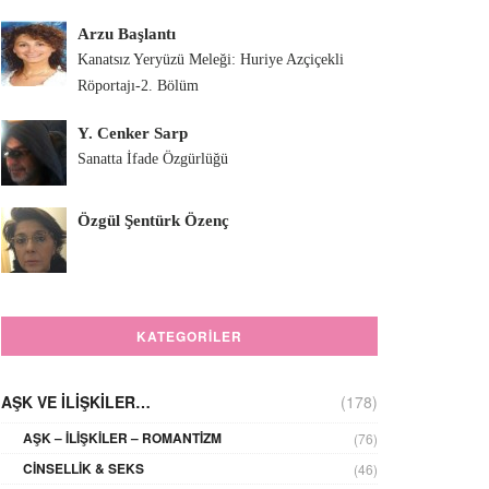
Arzu Başlantı
Kanatsız Yeryüzü Meleği: Huriye Azçiçekli
Röportajı-2. Bölüm
Y. Cenker Sarp
Sanatta İfade Özgürlüğü
Özgül Şentürk Özenç
KATEGORILER
AŞK VE İLIŞKILER…
(178)
AŞK – İLIŞKILER – ROMANTIZM
(76)
CINSELLIK & SEKS
(46)