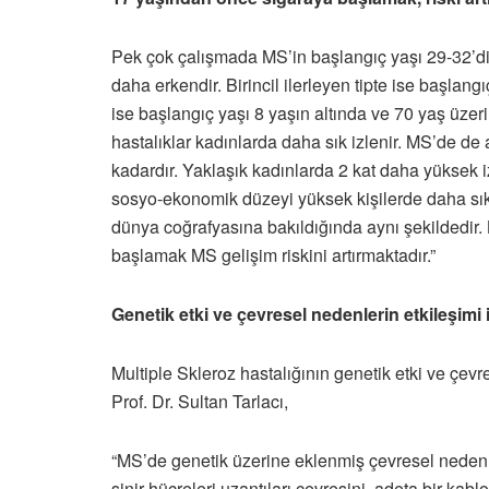
Pek çok çalışmada MS’in başlangıç yaşı 29-32’dir.
daha erkendir. Birincil ilerleyen tipte ise başlang
ise başlangıç yaşı 8 yaşın altında ve 70 yaş üze
hastalıklar kadınlarda daha sık izlenir. MS’de d
kadardır. Yaklaşık kadınlarda 2 kat daha yüksek 
sosyo-ekonomik düzeyi yüksek kişilerde daha sıkl
dünya coğrafyasına bakıldığında aynı şekildedir
başlamak MS gelişim riskini artırmaktadır.”
Genetik etki ve çevresel nedenlerin etkileşimi i
Multiple Skleroz hastalığının genetik etki ve çevr
Prof. Dr. Sultan Tarlacı,
“MS’de genetik üzerine eklenmiş çevresel nedenle
sinir hücreleri uzantıları çevresini, adeta bir kablo