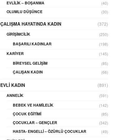
EVLILIK – BOŞANMA
(40)
OLUMLU DÜŞÜNCE
(30)
ÇALIŞMA HAYATINDA KADIN
(372)
GIRIŞIMCILIK
(250)
BAŞARILI KADINLAR
(198)
KARIYER
(145)
BIREYSEL GELIŞIM
(85)
ÇALIŞAN KADIN
(66)
EVLI KADIN
(891)
ANNELIK
(591)
BEBEK VE HAMILELIK
(142)
ÇOCUK EĞITIMI
(85)
ÇOCUKLAR – GENÇLER
(342)
HASTA- ENGELLI – ÖZÜRLÜ ÇOCUKLAR
(49)