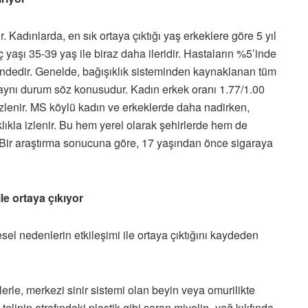
 Kadınlarda, en sık ortaya çıktığı yaş erkeklere göre 5 yıl
ıç yaşı 35-39 yaş ile biraz daha ileridir. Hastaların %5’inde
rindedir. Genelde, bağışıklık sisteminden kaynaklanan tüm
e aynı durum söz konusudur. Kadın erkek oranı 1.77/1.00
izlenir. MS köylü kadın ve erkeklerde daha nadirken,
ıkla izlenir. Bu hem yerel olarak şehirlerde hem de
. Bir araştırma sonucuna göre, 17 yaşından önce sigaraya
le ortaya çıkıyor
esel nedenlerin etkileşimi ile ortaya çıktığını kaydeden
rle, merkezi sinir sistemi olan beyin veya omurilikte
 telinin etrafındaki plastik gibi saran miyelin=yağ kılıfında