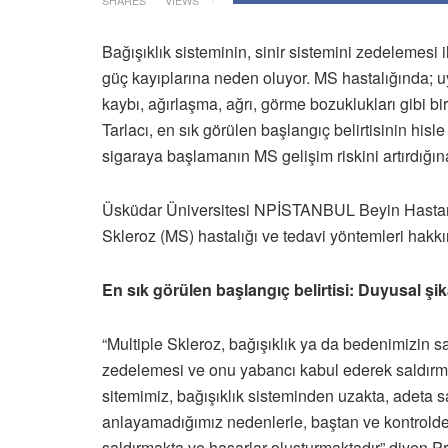
SHARES
VIEWS
Bağışıklık sisteminin, sinir sistemini zedelemesi 
güç kayıplarına neden oluyor. MS hastalığında;
kaybı, ağırlaşma, ağrı, görme bozuklukları gibi bir
Tarlacı, en sık görülen başlangıç belirtisinin hisl
sigaraya başlamanın MS gelişim riskini artırdığına
Üsküdar Üniversitesi NPİSTANBUL Beyin Hastanesi
Skleroz (MS) hastalığı ve tedavi yöntemleri hak
En sık görülen başlangıç belirtisi: Duyusal şik
“Multiple Skleroz, bağışıklık ya da bedenimizin sa
zedelemesi ve onu yabancı kabul ederek saldırması
sitemimiz, bağışıklık sisteminden uzakta, adeta s
anlayamadığımız nedenlerle, baştan ve kontrolden
saldırmakta ve hasarlar oluşturmaktadır” diyen Pro