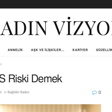
ANNELIK
AŞK VE İLIŞKILER…
KARIYER
GÜZELLIK
ın
MS Riski Demek
0
9
in
Sağlıklı Kadın