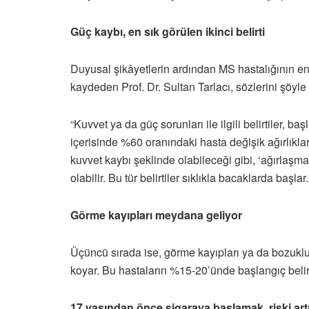
Güç kaybı, en sık görülen ikinci belirti
Duyusal şikâyetlerin ardından MS hastalığının en s
kaydeden Prof. Dr. Sultan Tarlacı, sözlerini şöyle
“Kuvvet ya da güç sorunları ile ilgili belirtiler, 
içerisinde %60 oranındaki hasta değişik ağırlıkl
kuvvet kaybı şeklinde olabileceği gibi, ‘ağırlaşma
olabilir. Bu tür belirtiler sıklıkla bacaklarda başlar.
Görme kayıpları meydana geliyor
Üçüncü sırada ise, görme kayıpları ya da bozuklukla
koyar. Bu hastaların %15-20’ünde başlangıç belirt
17 yaşından önce sigaraya başlamak, riski artı