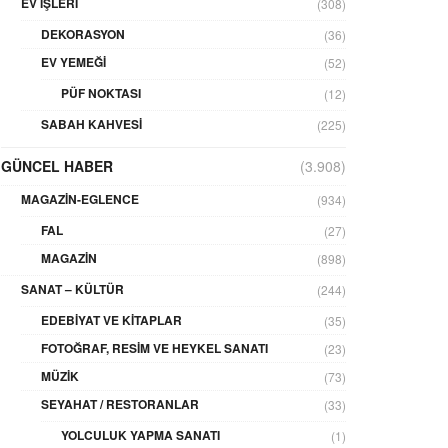
EV İŞLERI
(308)
DEKORASYON
(36)
EV YEMEĞI
(52)
PÜF NOKTASI
(12)
SABAH KAHVESI
(225)
GÜNCEL HABER
(3.908)
MAGAZIN-EGLENCE
(934)
FAL
(27)
MAGAZIN
(898)
SANAT – KÜLTÜR
(244)
EDEBIYAT VE KITAPLAR
(35)
FOTOĞRAF, RESIM VE HEYKEL SANATI
(23)
MÜZIK
(73)
SEYAHAT / RESTORANLAR
(33)
YOLCULUK YAPMA SANATI
(1)