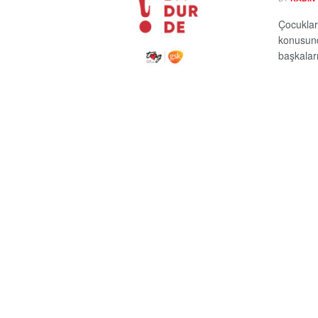
Çocuklar
konusund
başkaları