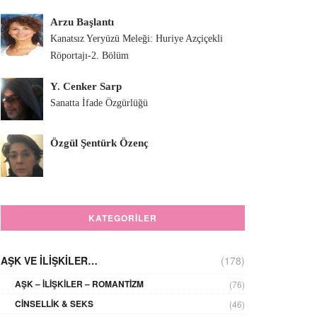
Arzu Başlantı
Kanatsız Yeryüzü Meleği: Huriye Azçiçekli
Röportajı-2. Bölüm
Y. Cenker Sarp
Sanatta İfade Özgürlüğü
Özgül Şentürk Özenç
KATEGORILER
AŞK VE İLIŞKILER…
(178)
AŞK – İLIŞKILER – ROMANTIZM
(76)
CINSELLIK & SEKS
(46)