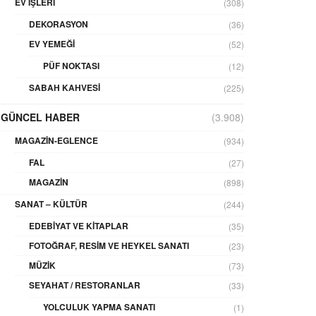
EV İŞLERI
(308)
DEKORASYON
(36)
EV YEMEĞI
(52)
PÜF NOKTASI
(12)
SABAH KAHVESI
(225)
GÜNCEL HABER
(3.908)
MAGAZIN-EGLENCE
(934)
FAL
(27)
MAGAZIN
(898)
SANAT – KÜLTÜR
(244)
EDEBIYAT VE KITAPLAR
(35)
FOTOĞRAF, RESIM VE HEYKEL SANATI
(23)
MÜZIK
(73)
SEYAHAT / RESTORANLAR
(33)
YOLCULUK YAPMA SANATI
(1)