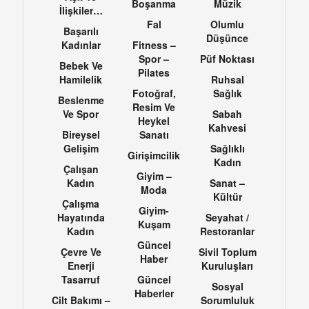
Boşanma
Müzik
İlişkiler…
Fal
Olumlu
Başarılı
Düşünce
Kadınlar
Fitness –
Spor –
Püf Noktası
Bebek Ve
Pilates
Hamilelik
Ruhsal
Fotoğraf,
Sağlık
Beslenme
Resim Ve
Ve Spor
Sabah
Heykel
Kahvesi
Bireysel
Sanatı
Gelişim
Sağlıklı
Girişimcilik
Kadın
Çalışan
Giyim –
Kadın
Sanat –
Moda
Kültür
Çalışma
Giyim-
Hayatında
Seyahat /
Kuşam
Kadın
Restoranlar
Güncel
Çevre Ve
Sivil Toplum
Haber
Enerji
Kuruluşları
Tasarruf
Güncel
Sosyal
Haberler
Cilt Bakımı –
Sorumluluk