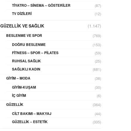
TIYATRO – SINEMA – GÖSTERILER
(87)
TV DIZILERI
(12)
GÜZELLIK VE SAĞLIK
(1.147)
BESLENME VE SPOR
(769)
DOĞRU BESLENME
(153)
FITNESS – SPOR – PILATES
(59)
RUHSAL SAĞLIK
(25)
SAĞLIKLI KADIN
(681)
GIYIM – MODA
(38)
GIYIM-KUŞAM
(30)
İÇ GIYIM
(6)
GÜZELLIK
(364)
CILT BAKIMI – MAKYAJ
(44)
GÜZELLIK – ESTETIK
(335)