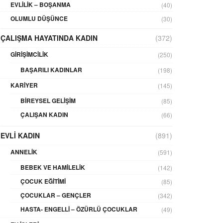
EVLILIK – BOŞANMA
(40)
OLUMLU DÜŞÜNCE
(30)
ÇALIŞMA HAYATINDA KADIN
(372)
GIRIŞIMCILIK
(250)
BAŞARILI KADINLAR
(198)
KARIYER
(145)
BIREYSEL GELIŞIM
(85)
ÇALIŞAN KADIN
(66)
EVLI KADIN
(891)
ANNELIK
(591)
BEBEK VE HAMILELIK
(142)
ÇOCUK EĞITIMI
(85)
ÇOCUKLAR – GENÇLER
(342)
HASTA- ENGELLI – ÖZÜRLÜ ÇOCUKLAR
(49)