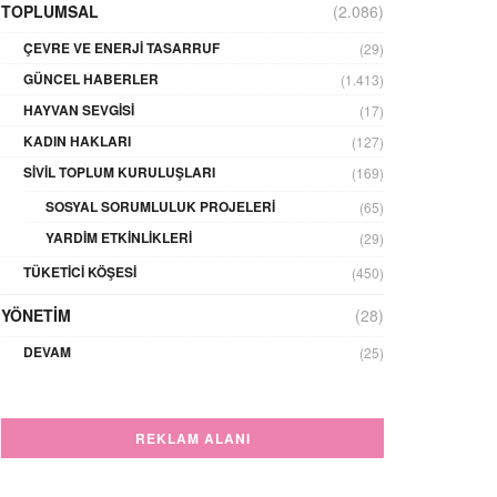
TOPLUMSAL
(2.086)
ÇEVRE VE ENERJI TASARRUF
(29)
GÜNCEL HABERLER
(1.413)
HAYVAN SEVGISI
(17)
KADIN HAKLARI
(127)
SIVIL TOPLUM KURULUŞLARI
(169)
SOSYAL SORUMLULUK PROJELERI
(65)
YARDIM ETKINLIKLERI
(29)
TÜKETICI KÖŞESI
(450)
YÖNETIM
(28)
DEVAM
(25)
REKLAM ALANI