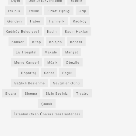
Diyet
DoktorTakvimi.com
Estetik
Etkinlik
Evlilik
Fırsat Eşitliği
Grip
Gündem
Haber
Hamilelik
Kadıköy
Kadıköy Belediyesi
Kadın
Kadın Hakları
Kanser
Kitap
Kolajen
Konser
Liv Hospital
Makale
Manşet
Meme Kanseri
Müzik
Obezite
Röportaj
Sanat
Sağlık
Sağlıklı Beslenme
Sevgililer Günü
Sigara
Sinema
Sizin Sesiniz
Tiyatro
Çocuk
İstanbul Okan Üniversitesi Hastanesi