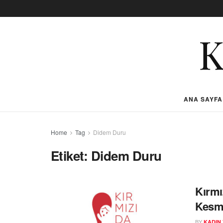
ANA SAYFA
Home
Tag
Didem Duru
Etiket:
Didem Duru
Kırmı
Kesm
BY
KADIN 