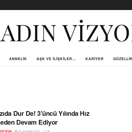
ANNELIK
AŞK VE İLIŞKILER…
KARIYER
GÜZELLIK
zıda Dur De! 3’üncü Yılında Hız
eden Devam Ediyor
20 KASIM 2021
VIZYON
0