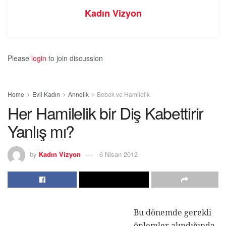
Kadın Vizyon
Please
login
to join discussion
Home
Evli Kadın
Annelik
Bebek ve Hamilelik
Her Hamilelik bir Diş Kabettirir
Yanlış mı?
by
Kadın Vizyon
6 Nisan 2012
Bu dönemde gerekli
önlemler alındığında diş sağlığında herhangi bir sorun