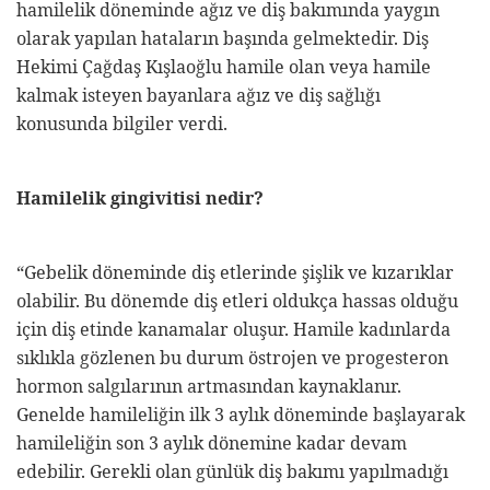
konusunda bilgiler verdi.
Hamilelik gingivitisi nedir?
“Gebelik döneminde diş etlerinde şişlik ve kızarıklar
olabilir. Bu dönemde diş etleri oldukça hassas olduğu
için diş etinde kanamalar oluşur. Hamile kadınlarda
sıklıkla gözlenen bu durum östrojen ve progesteron
hormon salgılarının artmasından kaynaklanır.
Genelde hamileliğin ilk 3 aylık döneminde başlayarak
hamileliğin son 3 aylık dönemine kadar devam
edebilir. Gerekli olan günlük diş bakımı yapılmadığı
taktirde diş etinde oluşan iltihap artış gösterebilir.
Eğer hamile olmadan önce dişlerde bir iltihaplanma
var ise gebelik döneminde periodontitise ilerleyebilir.
Hamile kadınlarda “hamilelik tümörü” geliştirme riski