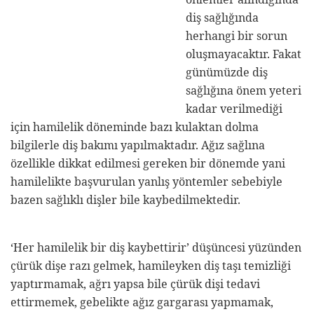
oluşmayacaktır. Fakat günümüzde diş sağlığına önem
yeteri kadar verilmediği için hamilelik döneminde
bazı kulaktan dolma bilgilerle diş bakımı
yapılmaktadır. Ağız sağlına özellikle dikkat edilmesi
gereken bir dönemde yani hamilelikte başvurulan
yanlış yöntemler sebebiyle bazen sağlıklı dişler bile
kaybedilmektedir.
‘Her hamilelik bir diş kaybettirir’ düşüncesi yüzünden
çürük dişe razı gelmek, hamileyken diş taşı temizliği
yaptırmamak, ağrı yapsa bile çürük dişi tedavi
ettirmemek, gebelikte ağız gargarası yapmamak,
hamilelik döneminde ağız ve diş bakımında yaygın
olarak yapılan hataların başında gelmektedir.
Diş
Hekimi Çağdaş Kışlaoğlu
hamile olan veya hamile
kalmak isteyen
bayanlara ağız ve diş sağlığı