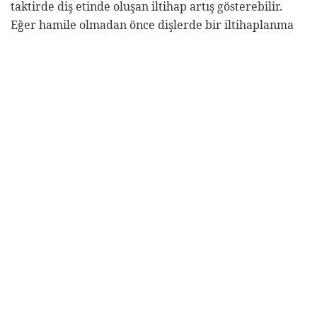
de vardır. Bunlar dişeti büyümelerinin tahrişi sonucu
oluşan iltihabi lezyonlardır. Eğer hastanın çiğneme,
fırçalama ve diğer ağız bakımı işlemlerini engelliyorsa
diş hekimi tarafından alınmalıdır.”
Hamilelik Döneminde dental tedaviler ne zaman
uygulanmalıdır?
“Hamileliğin ilk üç ayında bebeğin organ gelişimi
gerçekleştiğinden dolayı dental tedavilerden
kaçınılmalıdır. Fakat diş ağrısı oldukça şiddetli ve
dental tedavi uygulanmadığında daha çok problem
yaşanacaksa diş hekimi, hastanın kadın doğum uzmanı
ile görüşerek tedaviyi hastaya zarar vermeyecek
şekilde uygulayabilir.