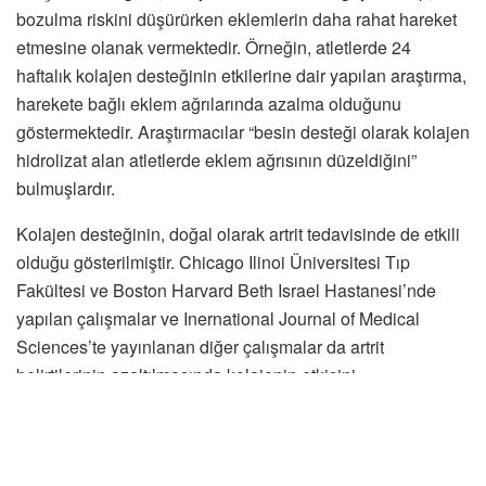
bozulma riskini düşürürken eklemlerin daha rahat hareket
etmesine olanak vermektedir. Örneğin, atletlerde 24
haftalık kolajen desteğinin etkilerine dair yapılan araştırma,
harekete bağlı eklem ağrılarında azalma olduğunu
göstermektedir. Araştırmacılar “besin desteği olarak kolajen
hidrolizat alan atletlerde eklem ağrısının düzeldiğini”
bulmuşlardır.
Kolajen desteğinin, doğal olarak artrit tedavisinde de etkili
olduğu gösterilmiştir. Chicago Ilinoi Üniversitesi Tıp
Fakültesi ve Boston Harvard Beth Israel Hastanesi’nde
yapılan çalışmalar ve Inernational Journal of Medical
Sciences’te yayınlanan diğer çalışmalar da artrit
belirtilerinin azaltılmasında kolajenin etkisini
onaylamaktadır.
Saç, deri ve dişleri güçlendirir