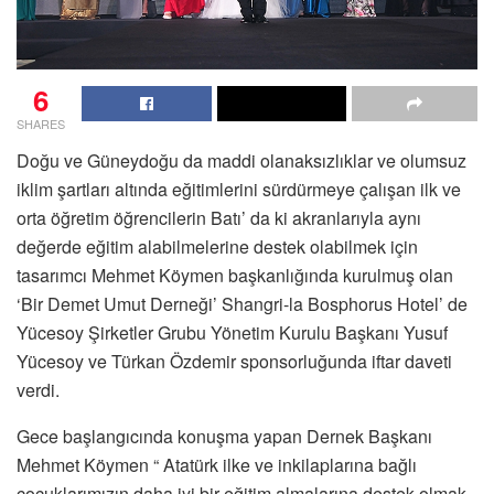
6
SHARES
Doğu ve Güneydoğu da maddi olanaksızlıklar ve olumsuz
iklim şartları altında eğitimlerini sürdürmeye çalışan ilk ve
orta öğretim öğrencilerin Batı’ da ki akranlarıyla aynı
değerde eğitim alabilmelerine destek olabilmek için
tasarımcı Mehmet Köymen başkanlığında kurulmuş olan
‘Bir Demet Umut Derneği’ Shangri-la Bosphorus Hotel’ de
Yücesoy Şirketler Grubu Yönetim Kurulu Başkanı Yusuf
Yücesoy ve Türkan Özdemir sponsorluğunda iftar daveti
verdi.
Gece başlangıcında konuşma yapan Dernek Başkanı
Mehmet Köymen “ Atatürk ilke ve inkilaplarına bağlı
çocuklarımızın daha iyi bir eğitim almalarına destek olmak