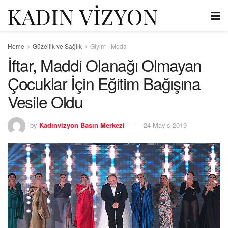
Home
Güzellik ve Sağlık
Giyim - Moda
İftar, Maddi Olanağı Olmayan
Çocuklar İçin Eğitim Bağışına
Vesile Oldu
by
Kadınvizyon Basın Merkezi
24 Mayıs 2019