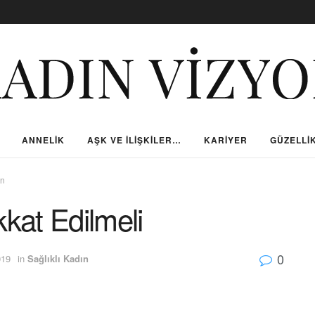
ANNELIK
AŞK VE İLIŞKILER…
KARIYER
GÜZELLIK
ın
kkat Edilmeli
0
019
in
Sağlıklı Kadın