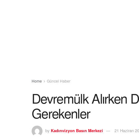
Home
Güncel Haber
Devremülk Alırken D
Gerekenler
by
Kadınvizyon Basın Merkezi
21 Haziran 2