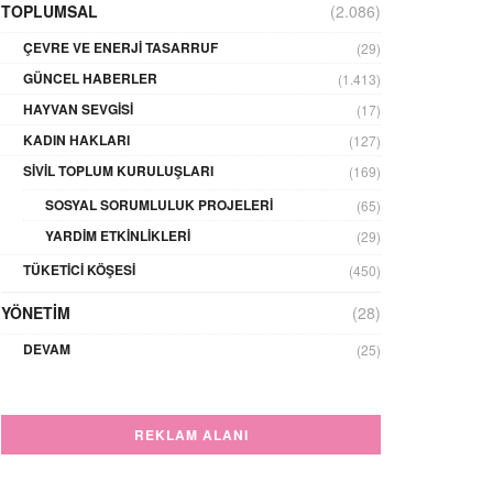
TOPLUMSAL
(2.086)
ÇEVRE VE ENERJI TASARRUF
(29)
GÜNCEL HABERLER
(1.413)
HAYVAN SEVGISI
(17)
KADIN HAKLARI
(127)
SIVIL TOPLUM KURULUŞLARI
(169)
SOSYAL SORUMLULUK PROJELERI
(65)
YARDIM ETKINLIKLERI
(29)
TÜKETICI KÖŞESI
(450)
YÖNETIM
(28)
DEVAM
(25)
REKLAM ALANI