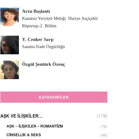
Arzu Başlantı
Kanatsız Yeryüzü Meleği: Huriye Azçiçekli
Röportajı-2. Bölüm
Y. Cenker Sarp
Sanatta İfade Özgürlüğü
Özgül Şentürk Özenç
KATEGORILER
AŞK VE İLIŞKILER…
(178)
AŞK – İLIŞKILER – ROMANTIZM
(76)
CINSELLIK & SEKS
(46)