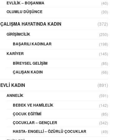
EVLILIK – BOŞANMA
(40)
OLUMLU DÜŞÜNCE
(30)
ÇALIŞMA HAYATINDA KADIN
(372)
GIRIŞIMCILIK
(250)
BAŞARILI KADINLAR
(198)
KARIYER
(145)
BIREYSEL GELIŞIM
(85)
ÇALIŞAN KADIN
(66)
EVLI KADIN
(891)
ANNELIK
(591)
BEBEK VE HAMILELIK
(142)
ÇOCUK EĞITIMI
(85)
ÇOCUKLAR – GENÇLER
(342)
HASTA- ENGELLI – ÖZÜRLÜ ÇOCUKLAR
(49)