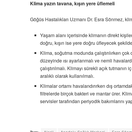
Klima yazın tavana, kışın yere üflemeli
Göğüs Hastalıkları Uzmanı Dr. Esra Sönmez, klima
Yaşam alanı içerisinde klimanın direkt kişil
doğru, kışın ise yere doğru üfleyecek şekilde 
Klima, soğutma modunda çalıştırılırken çok 
düzeyinde ısı ayarlanmalı ve nemli havala
çalıştırılmalı. Klimayı sürekli açık tutmanın
aralıklı olarak kullanılmalı.
Klimalar ortamı havalandırırken dış ortamdaki 
filtrelerde birçok bakteri ve mantar ürer. Klima
servisler tarafından periyodik bakımlarını y
Tags:
Alerji
Anadolu Sağlık Merkezi
Esra Sön