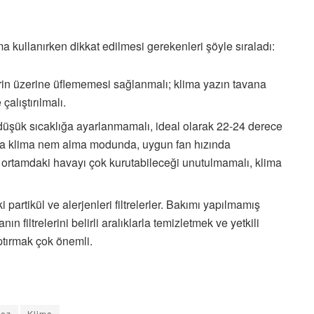
 kullanırken dikkat edilmesi gerekenleri şöyle sıraladı:
erin üzerine üflememesi sağlanmalı; klima yazın tavana
çalıştırılmalı.
düşük sıcaklığa ayarlanmamalı, ideal olarak 22-24 derece
rda klima nem alma modunda, uygun fan hızında
 iç ortamdaki havayı çok kurutabileceği unutulmamalı, klima
partikül ve alerjenleri filtrelerler. Bakımı yapılmamış
nın filtrelerini belirli aralıklarla temizletmek ve yetkili
aptırmak çok önemli.
mez
Klima