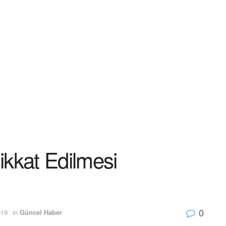
ikkat Edilmesi
0
019
in
Güncel Haber