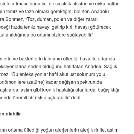
nin artması, bunaltıcı bir sıcaklık hissine ve uyku haline
n temiz ve taze olması gerektiğini belirten Anadolu
ra Sönmez, “Toz, duman, polen ve diğer zararlı
eceği hızda temiz havayı getirip kirli havayı götürecek
kullanıldığında bu ortamı bizlere sağlayabilir”
slerin ve bakterilerin klimanın üflediği hava ile ortamda
nfeksiyonlarına neden olduğunu hatırlatan Anadolu Sağlık
ez, “Bu enfeksiyonlar hafif akut üst solunum yolu
ır pnömonilere (zatürre) kadar değişen spektrumda
şlılarda, astım gibi kronik hastalığı olanlarda, bağışıklığı
nda önemli bir risk oluşturabilir” dedi.
n olabilir
rın ortama üflediği yoğun alerjenlerin alerjik rinite, astımı