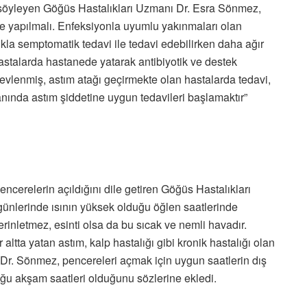
 söyleyen Göğüs Hastalıkları Uzmanı Dr. Esra Sönmez,
de yapılmalı. Enfeksiyonla uyumlu yakınmaları olan
ıkla semptomatik tedavi ile tedavi edebilirken daha ağır
stalarda hastanede yatarak antibiyotik ve destek
alevlenmiş, astım atağı geçirmekte olan hastalarda tedavi,
yanında astım şiddetine uygun tedavileri başlamaktır”
encerelerin açıldığını dile getiren Göğüs Hastalıkları
ünlerinde ısının yüksek olduğu öğlen saatlerinde
nletmez, esinti olsa da bu sıcak ve nemli havadır.
 altta yatan astım, kalp hastalığı gibi kronik hastalığı olan
. Dr. Sönmez, pencereleri açmak için uygun saatlerin dış
ğu akşam saatleri olduğunu sözlerine ekledi.