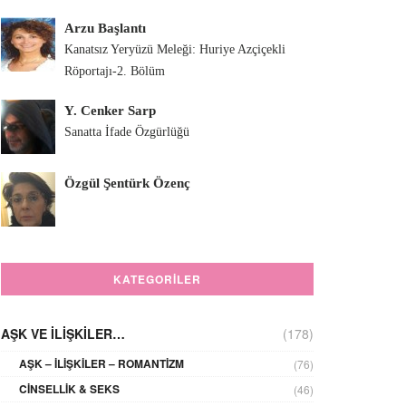
Arzu Başlantı
Kanatsız Yeryüzü Meleği: Huriye Azçiçekli
Röportajı-2. Bölüm
Y. Cenker Sarp
Sanatta İfade Özgürlüğü
Özgül Şentürk Özenç
KATEGORILER
AŞK VE İLIŞKILER…
(178)
AŞK – İLIŞKILER – ROMANTIZM
(76)
CINSELLIK & SEKS
(46)