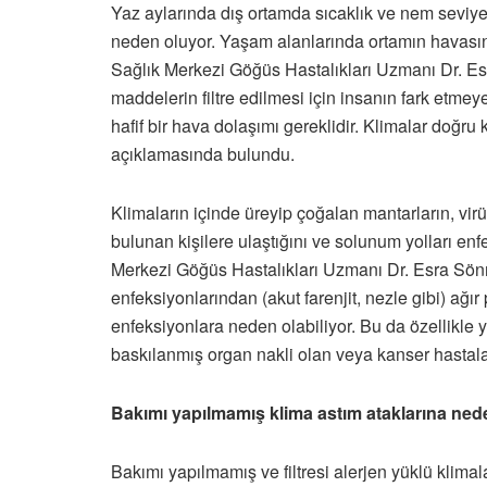
Yaz aylarında dış ortamda sıcaklık ve nem seviyesi
neden oluyor. Yaşam alanlarında ortamın havasını
Sağlık Merkezi Göğüs Hastalıkları Uzmanı Dr. Es
maddelerin filtre edilmesi için insanın fark etmey
hafif bir hava dolaşımı gereklidir. Klimalar doğru 
açıklamasında bulundu.
Klimaların içinde üreyip çoğalan mantarların, virü
bulunan kişilere ulaştığını ve solunum yolları e
Merkezi Göğüs Hastalıkları Uzmanı Dr. Esra Sönm
enfeksiyonlarından (akut farenjit, nezle gibi) ağ
enfeksiyonlara neden olabiliyor. Bu da özellikle ya
baskılanmış organ nakli olan veya kanser hastaları
Bakımı yapılmamış klima astım ataklarına nede
Bakımı yapılmamış ve filtresi alerjen yüklü klimala