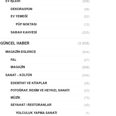
EV İŞLERI
(308)
DEKORASYON
(36)
EV YEMEĞI
(52)
PÜF NOKTASI
(12)
SABAH KAHVESI
(225)
GÜNCEL HABER
(3.908)
MAGAZIN-EGLENCE
(934)
FAL
(27)
MAGAZIN
(898)
SANAT – KÜLTÜR
(244)
EDEBIYAT VE KITAPLAR
(35)
FOTOĞRAF, RESIM VE HEYKEL SANATI
(23)
MÜZIK
(73)
SEYAHAT / RESTORANLAR
(33)
YOLCULUK YAPMA SANATI
(1)