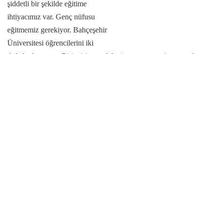
şiddetli bir şekilde eğitime
ihtiyacımız var. Genç nüfusu
eğitmemiz gerekiyor. Bahçeşehir
Üniversitesi öğrencilerini iki
defa kutluyorum. Birincisi: memleketin tamamına göre sosyal
sorumluluk projesi düşünmeleri, ikincisi ise: hayatlarında başka
alternatiflerle uğraşabilecekken, bunu bir tarafa bırakıp eğitim gibi
kutsal bir davaya zaman ayırmışlar. Bu sınıfın çocuklarımıza yeni
ufuklar açmasını, yeni yönler göstermesini ve kendilerini
geliştirmeye katkıda bulunmasını arzu ediyorum.”
Tags:
Haber