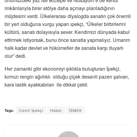
önümüzdeki yaz ise İkiztepe ve Nusaybin’e de kendi
imkânlarıyla birer atölye daha açmayı planladığının
müjdesini verdi. Ülkelerarası diyalogda sanatın çok önemli
bir yeri olduğuna vurgu yapan ıpekçi, “Ülkeler birbirlerini
kültürü, sanatı dolayısıyla sever. Kendimizi dünyada kabul
ettirmek istiyorsak, bunu önce sanatla yapmalıyız. Umarım
halk kadar devlet ve hükümetler de sanata karşı duyarlı
olur” dedi.
Her zamanki gibi ekonomiyi şıklıkla buluşturan İpekçi,
kırmızı rengin ağırlıklı olduğu çiçek desenli pazen şalvarı,
kara lastik ayakkabıları ile dikkat çekti.
Tags:
Cemil İpekçi
Haber
İSMEK