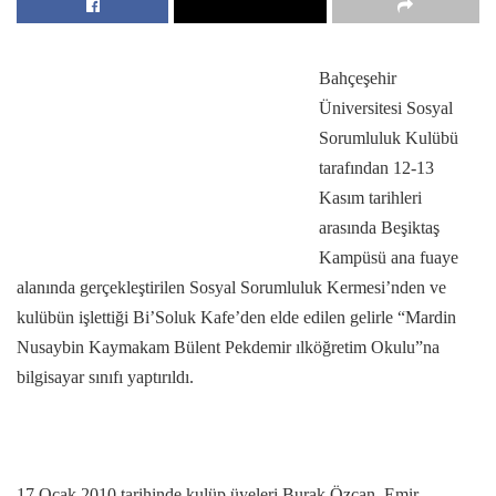
Bahçeşehir
Üniversitesi Sosyal
Sorumluluk Kulübü
tarafından 12-13
Kasım tarihleri
arasında Beşiktaş
Kampüsü ana fuaye
alanında gerçekleştirilen Sosyal Sorumluluk Kermesi’nden ve
kulübün işlettiği Bi’Soluk Kafe’den elde edilen gelirle “Mardin
Nusaybin Kaymakam Bülent Pekdemir ılköğretim Okulu”na
bilgisayar sınıfı yaptırıldı.
17 Ocak 2010 tarihinde kulüp üyeleri Burak Özcan, Emir