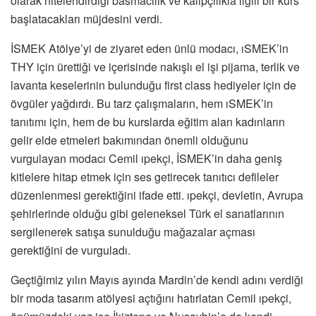
olarak nitelendirdiği basmacılık ve kalıpçılıkla ilgili bir kurs
başlatacakları müjdesini verdi.
İSMEK Atölye’yi de ziyaret eden ünlü modacı, ıSMEK’in
THY için ürettiği ve içerisinde nakışlı el işi pijama, terlik ve
lavanta keselerinin bulunduğu first class hediyeler için de
övgüler yağdırdı. Bu tarz çalışmaların, hem ıSMEK’in
tanıtımı için, hem de bu kurslarda eğitim alan kadınların
gelir elde etmeleri bakımından önemli olduğunu
vurgulayan modacı Cemil ıpekçi, İSMEK’in daha geniş
kitlelere hitap etmek için ses getirecek tanıtıcı defileler
düzenlenmesi gerektiğini ifade etti. ıpekçi, devletin, Avrupa
şehirlerinde olduğu gibi geleneksel Türk el sanatlarının
sergilenerek satışa sunulduğu mağazalar açması
gerektiğini de vurguladı.
Geçtiğimiz yılın Mayıs ayında Mardin’de kendi adını verdiği
bir moda tasarım atölyesi açtığını hatırlatan Cemil ıpekçi,