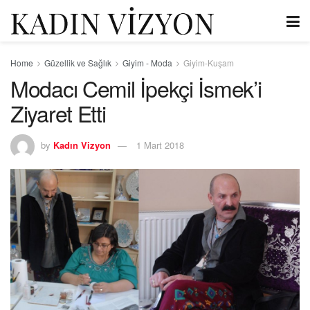
Home
Güzellik ve Sağlık
Giyim - Moda
Giyim-Kuşam
Modacı Cemil İpekçi İsmek’i
Ziyaret Etti
by
Kadın Vizyon
1 Mart 2018