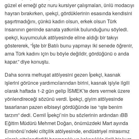
güzel el emeği göz nuru kursiyer çalışmaları, ünlü modacıyı
hayran bırakırken, ıpekçi, gördüklerinin esasında kendisini
şaşırtmadığını, çünkü kadın olsun, erkek olsun Türk
insanının geninde sanata yatkınlık bulunduğunu söyledi.
ıpekçi, kuyumculuk atölyesinde eline aldığı bir takıyı
göstererek, “İşte bir Batılı bunu yapmayı iki senede öğrenir,
ama Türk kadını için bu böyle değildir, gördüğünü o anda
kapar.” diye konuştu.
Daha sonra mefruşat atölyesini gezen İpekçi, kasnak
işlerini görünce yardımcılarından birini, kasnak işiyle ilgili
olarak haftada 1-2 gün gelip İSMEK’te ders vermek üzere
yönlendireceği sözünü verdi. İpekçi, giyim atölyesinde
tasarlanan pazen elbiseyi gördüğünde ise “ışte benim
tarzım” dedi. Cemil İpekçi’nin bu sözlerinin ardından ıBB
Eğitim Müdürü Mehmet Doğan, önümüzdeki Mart ayında
Eminönü’ndeki ciltçilik atölyesinde, endüstriyel mirasımız