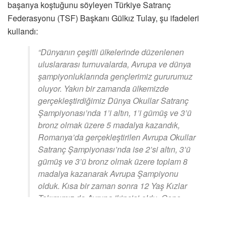
başarıya koştuğunu söyleyen Türkiye Satranç
Federasyonu (TSF) Başkanı Gülkız Tulay, şu ifadeleri
kullandı:
“Dünyanın çeşitli ülkelerinde düzenlenen
uluslararası turnuvalarda, Avrupa ve dünya
şampiyonluklarında gençlerimiz gururumuz
oluyor. Yakın bir zamanda ülkemizde
gerçekleştirdiğimiz Dünya Okullar Satranç
Şampiyonası’nda 1’i altın, 1’i gümüş ve 3’ü
bronz olmak üzere 5 madalya kazandık,
Romanya’da gerçekleştirilen Avrupa Okullar
Satranç Şampiyonası’nda ise 2’si altın, 3’ü
gümüş ve 3’ü bronz olmak üzere toplam 8
madalya kazanarak Avrupa Şampiyonu
olduk. Kısa bir zaman sonra 12 Yaş Kızlar
Takımımız da Avrupa ikincisi oldu. Genç
sporcularımızın başarıları, Türk satrancının
geleceğinin çok parlak olduğunun en önemli