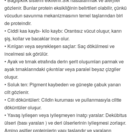
• Bağışıklık sistemi etkilenir:Sık hastalanmak ve alerjiler
gözlenir. Bunlar protein eksikliğinin belirtileri olabilir, çünkü
vücudun savunma mekanizmasının temel taşlarından biri
de proteindir.
• Ciddi kas kaybı- kilo kaybı: Orantısız vücut oluşur, karın
şiş, kollar ve bacaklar ince olur.
• Kırılgan veya seyrekleşen saçlar: Saç dökülmesi ve
incelmesi sık görülür.
• Ayak ve tırnak etrafında derin şerit oluşumları parmak ve
ayak tırnaklarındaki çıkıntılar veya paralel beyaz çizgiler
oluşur.
• Soluk ten: Pigment kaybeden ve güneşte çabuk yanan
cilt gözlenir.
• Cilt döküntüleri: Cildin kuruması ve pullanmasıyla ciltte
döküntüler oluşur.
• Yavaş iyileşen veya iyileşmeyen inatçı yaralar: Dekübitus
ülseri (bası yaraları ) ve deri ülserlerinin iyileşmesi zorlaşır.
Amino asitler proteinlerin yapı taşlarıdır ve yaraların