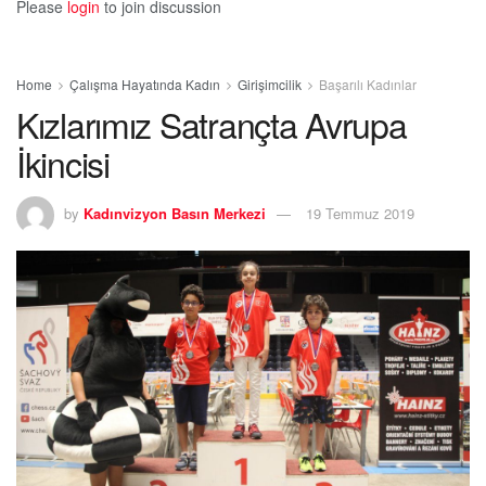
Please
login
to join discussion
Home
Çalışma Hayatında Kadın
Girişimcilik
Başarılı Kadınlar
Kızlarımız Satrançta Avrupa
İkincisi
by
Kadınvizyon Basın Merkezi
19 Temmuz 2019