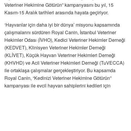
Veteriner Hekimine Götürün” kampanyasını bu yıl, 15
Kasım-15 Aralık tarihleri arasında hayata geçiriyor.
‘Hayvanlar için daha iyi bir dünya’ misyonu kapsamında
çalışmalarını sürdüren Royal Canin, İstanbul Veteriner
Hekimler Odası (İVHO), Kedici Veteriner Hekimler Derneği
(KEDVET), Klinisyen Veteriner Hekimler Derneği
(KLİVET), Küçük Hayvan Veteriner Hekimleri Derneği
(KHVHD) ve Acil Veteriner Hekimleri Derneği (TuVECCA)
ile ortaklaşa çalışmalar gerçekleştiriyor. Bu kapsamda
Royal Canin, “Kedinizi Veteriner Hekimine Götürün”
kampanyası ile evcil hayvan sahiplerini kedileri için
düzenli sağlık kontrolleri planlamaya teşvik ederken
koruyucu hekimlik uygulamalarının önemi konusunda
farkındalık yaratmayı ve kedilere yönelik sağlık hizmetlerini
iyileştirmeyi amaçlıyor.
Kedi sahiplerinin bu süreçte ihtiyaç duyabileceği her türlü