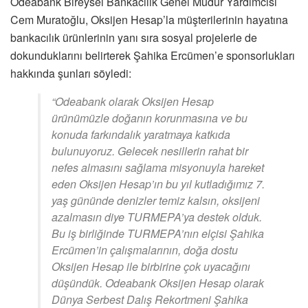
Odeabank Bireysel Bankacılık Genel Müdür Yardımcısı
Cem Muratoğlu, Oksijen Hesap’la müşterilerinin hayatına
bankacılık ürünlerinin yanı sıra sosyal projelerle de
dokunduklarını belirterek Şahika Ercümen’e sponsorlukları
hakkında şunları söyledi:
“Odeabank olarak Oksijen Hesap
ürünümüzle doğanın korunmasına ve bu
konuda farkındalık yaratmaya katkıda
bulunuyoruz. Gelecek nesillerin rahat bir
nefes almasını sağlama misyonuyla hareket
eden Oksijen Hesap’ın bu yıl kutladığımız 7.
yaş gününde denizler temiz kalsın, oksijeni
azalmasın diye TURMEPA’ya destek olduk.
Bu iş birliğinde TURMEPA’nın elçisi Şahika
Ercümen’in çalışmalarının, doğa dostu
Oksijen Hesap ile birbirine çok uyacağını
düşündük. Odeabank Oksijen Hesap olarak
Dünya Serbest Dalış Rekortmeni Şahika