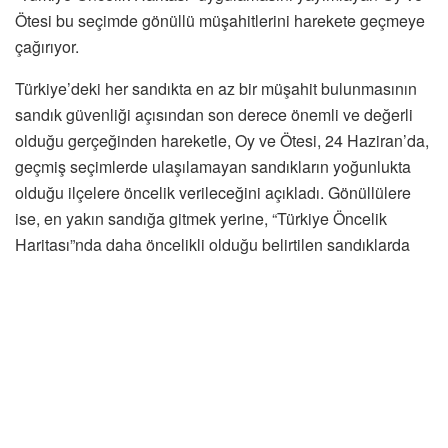
Ötesi bu seçimde gönüllü müşahitlerini harekete geçmeye
çağırıyor.
Türkiye’deki her sandıkta en az bir müşahit bulunmasının
sandık güvenliği açısından son derece önemli ve değerli
olduğu gerçeğinden hareketle, Oy ve Ötesi, 24 Haziran’da,
geçmiş seçimlerde ulaşılamayan sandıkların yoğunlukta
olduğu ilçelere öncelik verileceğini açıkladı. Gönüllülere
ise, en yakın sandığa gitmek yerine, “Türkiye Öncelik
Haritası”nda daha öncelikli olduğu belirtilen sandıklarda
müşahit olma ve müşahit bulma çağrısı yaptı.
Müşahide daha fazla ihtiyaç duyulan bölgeler “Türkiye
Öncelik Haritası”nda
24 Haziran seçimlerinde tüm illerden kayıt almayı, yeterli
sayıda başvuru alındığı ölçüde tüm sandıklar için müşahit
organizasyonu yapmayı hedefleyen Oy ve Ötesi,