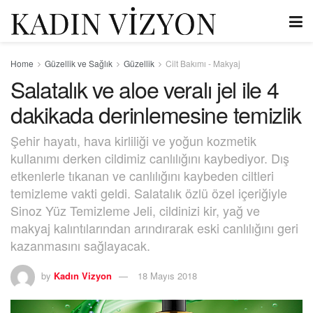
Home
Güzellik ve Sağlık
Güzellik
Cilt Bakımı - Makyaj
Salatalık ve aloe veralı jel ile 4
dakikada derinlemesine temizlik
Şehir hayatı, hava kirliliği ve yoğun kozmetik
kullanımı derken cildimiz canlılığını kaybediyor. Dış
etkenlerle tıkanan ve canlılığını kaybeden ciltleri
temizleme vakti geldi. Salatalık özlü özel içeriğiyle
Sinoz Yüz Temizleme Jeli, cildinizi kir, yağ ve
makyaj kalıntılarından arındırarak eski canlılığını geri
kazanmasını sağlayacak.
by
Kadın Vizyon
18 Mayıs 2018