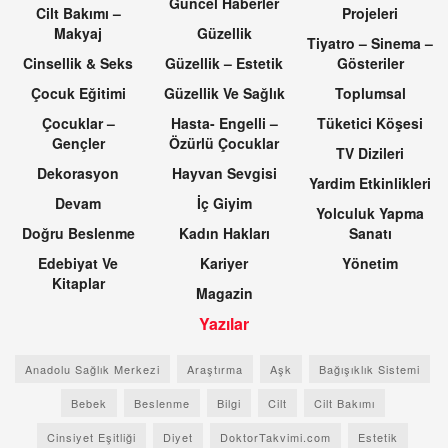
Güncel Haberler
Cilt Bakımı –
Projeleri
Makyaj
Güzellik
Tiyatro – Sinema –
Cinsellik & Seks
Güzellik – Estetik
Gösteriler
Çocuk Eğitimi
Güzellik Ve Sağlık
Toplumsal
Çocuklar –
Hasta- Engelli –
Tüketici Köşesi
Gençler
Özürlü Çocuklar
TV Dizileri
Dekorasyon
Hayvan Sevgisi
Yardim Etkinlikleri
Devam
İç Giyim
Yolculuk Yapma
Doğru Beslenme
Kadın Hakları
Sanatı
Edebiyat Ve
Kariyer
Yönetim
Kitaplar
Magazin
Yazılar
Anadolu Sağlık Merkezi
Araştırma
Aşk
Bağışıklık Sistemi
Bebek
Beslenme
Bilgi
Cilt
Cilt Bakımı
Cinsiyet Eşitliği
Diyet
DoktorTakvimi.com
Estetik