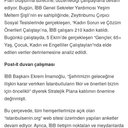
Plan oluşturma sürecine, düzenlediği çalıştaylarla devam
ediyor. Bugün, İBB Genel Sekreter Yardımcısı Yeşim
Meltem Şişli’nin ev sahipliğinde, Zeytinburnu Çırpıcı
Sosyal Tesislerinde gerçekleşen, “Kadın Sorun ve Çözüm
Önerileri Çalıştayı’na, İBB çalışanı 210 kadın katıldı.
Bugünkü çalıştayda, 5 Ekim’de gerçekleşen “Gençler, 65+
Yaş, Çocuk, Kadın ve Engelliler Çalıştayları”nda elde
edilen veriler derinlemesine analiz edildi.
Post-it duvarı çalışması
İBB Başkanı Ekrem İmamoğlu, “Şehrimizin geleceğine
ilişkin karar verirken İstanbulluların fikir ve önerileri bizim
için öncelikli” diyerek Stratejik Plana katılımın önemine
değinmişti.
Bu çerçevede, tüm hemşerilerimize açık olan
“istanbulsenin.org” web sitesi üzerinden yapılan anketler
devam ediyor. Ayrıca, İBB iletişim noktaları ve meydanlarda