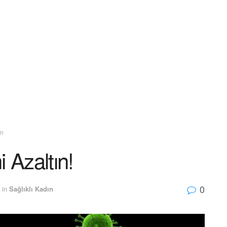
ın
 Azaltın!
0
in
Sağlıklı Kadın