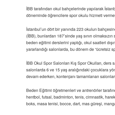
İBB tarafından okul bahçelerinde yapılarak İstanb
döneminde öğrencilere spor okulu hizmeti verm
İstanbul’un dört bir yanında 223 okulun bahçesi
(İBB), bunlardan 187’sinde yaş sınırı olmaksızın s
beden eğitimi derslerini yaptığı, okul saatleri dış
yararlandığı salonlarda, bu dönem de “ücretsiz sp
İBB Okul Spor Salonları Kış Spor Okulları, ders s
salonlarda 6 ve 15 yaş aralığındaki çocuklara yön
devam ederken, kontenjanı tamamlanan salonlard
Beden Eğitimi öğretmenleri ve antrenörler tarafınd
hentbol, futsal, badminton, tenis, cimnastik, harek
boks, masa tenisi, bocce, dart, mas güreşi, mang