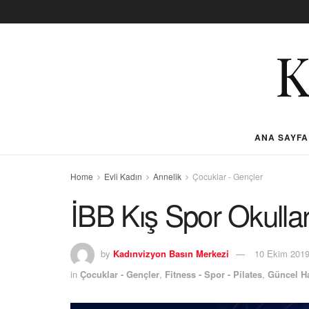
ANA SAYFA
Home
Evli Kadın
Annelik
Çocuklar - Gençler
İBB Kış Spor Okullar
by
Kadınvizyon Basın Merkezi
10 Ekim 201
in
Çocuklar - Gençler
,
Fitness - Spor - Pilates
,
Güncel Ha