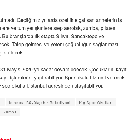
lmadı. Geçtiğimiz yıllarda özellikle çalışan annelerin iş
lilere ve tüm yetişkinlere step aerobik, zumba, pilates
 Bu branşlarda ilk etapta Silivri, Sancaktepe ve
ecek. Talep gelmesi ve yeterli çoğunluğun sağlanması
ılabilecek.
a, 31 Mayıs 2020’ye kadar devam edecek. Çocuklarını kayıt
kayıt işlemlerini yaptırabiliyor. Spor okulu hizmeti verecek
e sporokullari.istanbul adresinden ulaşılabiliyor.
l
İstanbul Büyükşehir Belediyesi’
Kış Spor Okulları
Zumba
kezi