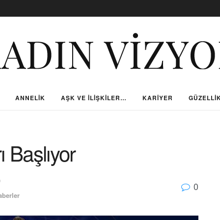
ANNELIK
AŞK VE İLIŞKILER…
KARIYER
GÜZELLIK
ı Başlıyor
9
0
berler