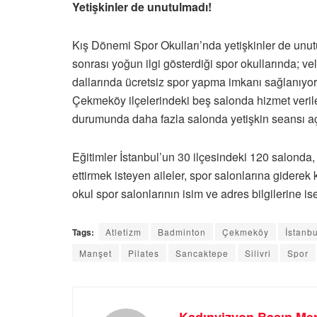
Yetişkinler de unutulmadı!
Kış Dönemi Spor Okulları’nda yetişkinler de unutu
sonrası yoğun ilgi gösterdiği spor okullarında; ve
dallarında ücretsiz spor yapma imkanı sağlanıyor.
Çekmeköy ilçelerindeki beş salonda hizmet veril
durumunda daha fazla salonda yetişkin seansı aç
Eğitimler İstanbul’un 30 ilçesindeki 120 salond
ettirmek isteyen aileler, spor salonlarına giderek 
okul spor salonlarının isim ve adres bilgilerine is
Tags:
Atletizm
Badminton
Çekmeköy
İstanbu
Manşet
Pilates
Sancaktepe
Silivri
Spor
Kadınvizyon Basın Mer