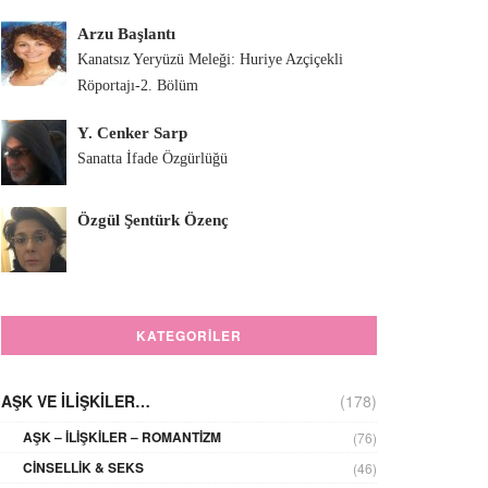
Arzu Başlantı
Kanatsız Yeryüzü Meleği: Huriye Azçiçekli
Röportajı-2. Bölüm
Y. Cenker Sarp
Sanatta İfade Özgürlüğü
Özgül Şentürk Özenç
KATEGORILER
AŞK VE İLIŞKILER…
(178)
AŞK – İLIŞKILER – ROMANTIZM
(76)
CINSELLIK & SEKS
(46)