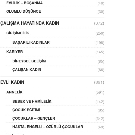
EVLILIK – BOŞANMA
(40)
OLUMLU DÜŞÜNCE
(30)
ÇALIŞMA HAYATINDA KADIN
(372)
GIRIŞIMCILIK
(250)
BAŞARILI KADINLAR
(198)
KARIYER
(145)
BIREYSEL GELIŞIM
(85)
ÇALIŞAN KADIN
(66)
EVLI KADIN
(891)
ANNELIK
(591)
BEBEK VE HAMILELIK
(142)
ÇOCUK EĞITIMI
(85)
ÇOCUKLAR – GENÇLER
(342)
HASTA- ENGELLI – ÖZÜRLÜ ÇOCUKLAR
(49)