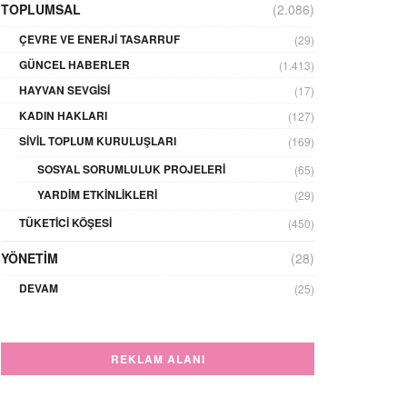
TOPLUMSAL
(2.086)
ÇEVRE VE ENERJI TASARRUF
(29)
GÜNCEL HABERLER
(1.413)
HAYVAN SEVGISI
(17)
KADIN HAKLARI
(127)
SIVIL TOPLUM KURULUŞLARI
(169)
SOSYAL SORUMLULUK PROJELERI
(65)
YARDIM ETKINLIKLERI
(29)
TÜKETICI KÖŞESI
(450)
YÖNETIM
(28)
DEVAM
(25)
REKLAM ALANI