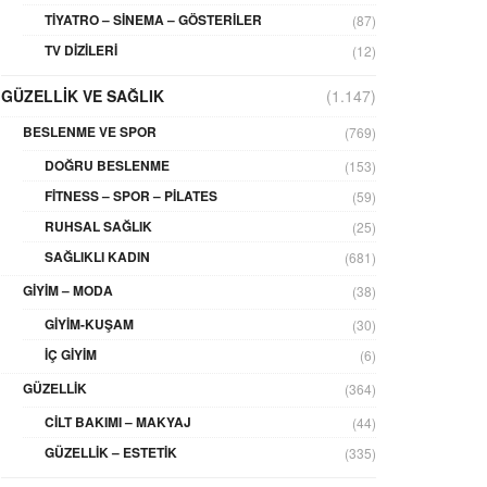
TIYATRO – SINEMA – GÖSTERILER
(87)
TV DIZILERI
(12)
GÜZELLIK VE SAĞLIK
(1.147)
BESLENME VE SPOR
(769)
DOĞRU BESLENME
(153)
FITNESS – SPOR – PILATES
(59)
RUHSAL SAĞLIK
(25)
SAĞLIKLI KADIN
(681)
GIYIM – MODA
(38)
GIYIM-KUŞAM
(30)
İÇ GIYIM
(6)
GÜZELLIK
(364)
CILT BAKIMI – MAKYAJ
(44)
GÜZELLIK – ESTETIK
(335)