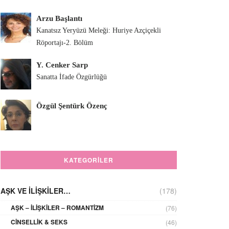
Arzu Başlantı
Kanatsız Yeryüzü Meleği: Huriye Azçiçekli
Röportajı-2. Bölüm
Y. Cenker Sarp
Sanatta İfade Özgürlüğü
Özgül Şentürk Özenç
KATEGORILER
AŞK VE İLIŞKILER…
(178)
AŞK – İLIŞKILER – ROMANTIZM
(76)
CINSELLIK & SEKS
(46)