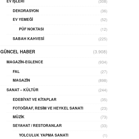
EV İŞLERI
(308)
DEKORASYON
(36)
EV YEMEĞI
(52)
PÜF NOKTASI
(12)
SABAH KAHVESI
(225)
GÜNCEL HABER
(3.908)
MAGAZIN-EGLENCE
(934)
FAL
(27)
MAGAZIN
(898)
SANAT – KÜLTÜR
(244)
EDEBIYAT VE KITAPLAR
(35)
FOTOĞRAF, RESIM VE HEYKEL SANATI
(23)
MÜZIK
(73)
SEYAHAT / RESTORANLAR
(33)
YOLCULUK YAPMA SANATI
(1)